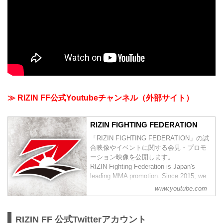
≫ RIZIN FF公式Youtubeチャンネル（外部サイト）
RIZIN FIGHTING FEDERATION
「RIZIN FIGHTING FEDERATION」の試
合映像やイベントに関する会見・プロモ
ーション映像を公開します。
RIZIN Fighting Federation is Japan's
leading MMA promotion. Since 2015, we
have carried on the fighting tradition of
www.youtube.com
previous world class MMA promotions
such as PRIDE and DREAM. Japan h...
RIZIN FF 公式Twitterアカウント