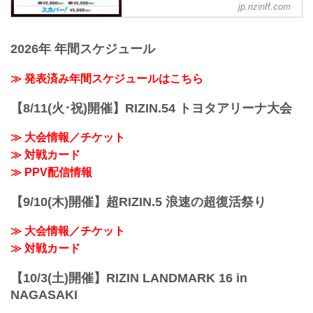
【3/2更新】開催日変更のお知らせ
jp.rizinff.com
更新情報
RIZIN LANDMARK 5 in YOYOGIの開催日
4/22（土）更新
が以下に変更となりました。
RIZIN LIVEでPPVチケットの販売がスタ
変更前：4月30日（日）
2026年 年間スケジュール
ート！
変更後：4月29日（祝・土）14:30開場 /
4月29日（祝・土）代々木第一体育館にて
...
開催されるFEDELTA presents RIZIN
≫ 発表済み年間スケジュールはこちら
LANDMARK 5 in YOYOGIのPPV配信チ
ケットが、ABEMA、U-NEXT、RIZIN
【8/11(火･祝)開催】RIZIN.54 トヨタアリーナ大会
100 CLUBの販売スタートしたぞ！
会場に来れない方はお好きな配信サービ
≫ 大会情報／チケット
スで、FEDELTA presents RIZIN
≫ 対戦カード
LANDMARK 5 in YOYOGIを全試合リア
ルタイムで視聴しよう！
≫ PPV配信情報
PPV...
【9/10(木)開催】超RIZIN.5 浪速の超復活祭り
≫ 大会情報／チケット
≫ 対戦カード
【10/3(土)開催】RIZIN LANDMARK 16 in
NAGASAKI