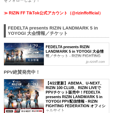
をフォローしよう！
≫ RIZIN FF TikTok公式アカウント（@rizinffofficial）
FEDELTA presents RIZIN LANDMARK 5 in
YOYOGI 大会情報／チケット
FEDELTA presents RIZIN
LANDMARK 5 in YOYOGI 大会情
報／チケット - RIZIN FIGHTING
FEDERATION オフィシャルサイト
jp.rizinff.com
更新情報
PPV絶賛発売中！
【3/22更新】アウトレット席/増席、チケ
ット追加販売のお知らせ
RIZIN LANDMARK 5 in YOYOGIのアウト
【4/22更新】ABEMA、U-NEXT、
レット席と演出変更による増席でSRS席
RIZIN 100 CLUB、RIZIN LIVEで
の販売が決定いたしました。
PPVチケット販売中！FEDELTA
販売開始：3月26日（日）10:00〜
presents RIZIN LANDMARK 5 in
SRS席 ※増席
YOYOGI PPV配信情報 - RIZIN
アウトレットS席
FIGHTING FEDERATION オフィシ
アウトレットA席
ャルサイト