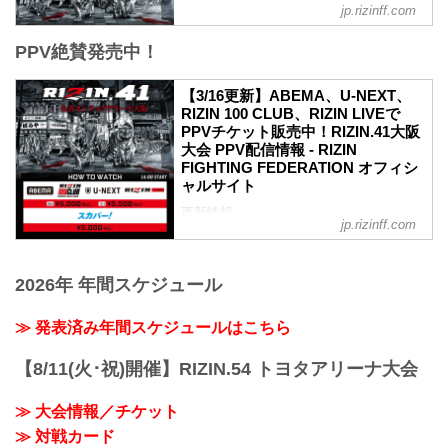
jp.rizinff.com
MOVIE
【Trailer】RIZIN.41 in 丸善インテックア
PPV絶賛発売中！
リーナ大阪
youtu.be
RIZIN.41 大会概要
【3/16更新】ABEMA、U-NEXT、
開催日時
RIZIN 100 CLUB、RIZIN LIVEで
2023年4月1日（土）12:30開場 / 14:00開
PPVチケット販売中！RIZIN.41大阪
始
大会 PPV配信情報 - RIZIN
※オープニングファイトは13:00開始
FIGHTING FEDERATION オフィシ
終了予定時間
ャルサイト
19:00〜20:00頃
更新情報
※試合内容、イベント進行によって終了
jp.rizinff.com
3/16（木）更新
予定時間が前後することがありますので
RIZIN LIVEでPPVチケットの販売がスタ
ご了承ください。
ート！
会場
2026年 年間スケジュール
4月1日（土）丸善インテックアリーナ大
丸善インテックアリーナ大阪（大阪市中
阪にて開催されるRIZIN.41大阪大会の
央体育館）
≫ 発表済み年間スケジュールはこちら
PPV配信チケットがABEMA、U-NEXT、
Osaka Metro中央線「朝潮橋」 2A出口す
RIZIN 100 CLUB、RIZIN LIVEで絶賛販売
ぐ
中だ！
【8/11(火･祝)開催】RIZIN.54 トヨタアリーナ大会
アクセス | 丸...
会場に来れない方はお好きな配信サービ
スで、RIZIN.41大阪大会を全試合リアル
≫ 大会情報／チケット
タイムで視聴しよう！
≫ 対戦カード
PPV配信スケジュール一覧