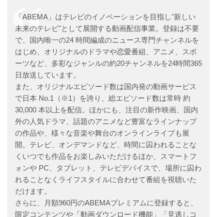
す。
「ABEMA」はテレビのイノベーションを目指し"新しい
登録は不要 で、スマートフォンやPC、タ
ブレット、主要なテレビデバイスにも対
未来のテレビ"として展開する動画配信事業。登録は不要
応し、
で、国内唯一の24 時間編成のニュース専門チャンネルを
いつでも...
はじめ、オリジナルのドラマや恋愛番組、アニメ、スポ
ーツなど、多彩なジャンルの約20チャンネルを24時間365
日放送しています。
また、オリジナルエピソード数は国内発の動画サービス
で日本 No.1（※1）を誇り、総エピソード数は常時 約
30,000 本以上を配信。ほかにも、注目の新作映画、国内
外の人気ドラマ、話題のアニメなど豊富なラインナップ
の作品や、様々な音楽や舞台のオンラインライブも展
開。テレビ、オンデマンドなど、時間に囚われることな
くいつでも作品をお楽しみいただけるほか、スマートフ
ォンや PC、タブレット、テレビデバイスで、場所に囚わ
れることなくライフスタイルに合わせて番組を視聴いた
だけます。
さらに、月額960円のABEMAプレミアムに登録すると、
限定コンテンツや「動画ダウンロード機能」「見逃しコ