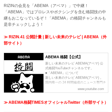
RIZINの会見を「ABEMA（アベマ）」で中継！
「ABEMA」ではプロレスやボクシングを含む格闘技の中
継もおこなっているぞ！「ABEMA」の格闘チャンネルも
是非チェックしよう！
≫ RIZIN.41 公開計量 | 新しい未来のテレビ | ABEMA（外
部サイト）
ABEMA 格闘【公式】
新しい未来のテレビ ABEMA(アベマ) 公
式格闘YouTubeチャンネルです。
■「ABEMA」について
新しい未来のテレビ ABEMA(アベマ) 。
国内唯一の 24 時間編成のニュース専門チ
ャンネル、
www.youtube.com
オリジナルのドラマや恋愛番組、アニ
メ、スポーツなど、多彩なジャンルの約
20chを24時間365日放送中。
≫ ABEMA格闘TIMESオフィシャルTwitter（外部サイト）
国内最大級の30,000エピソード以上を、
いつでもどこでも好きな時に楽しめま