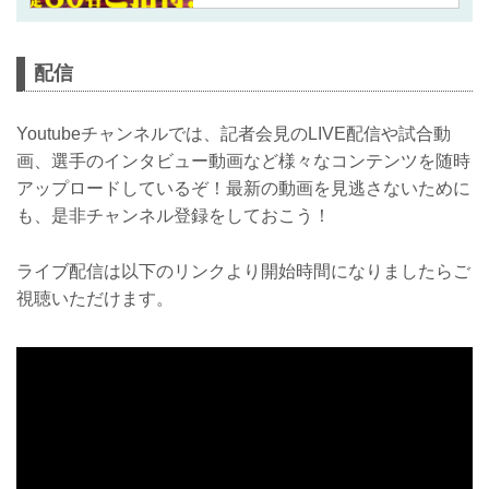
緊急募集！！！ 3月31日(金)大阪市内某
所にて行われる『RIZIN.41公開計量』
の会場に、ファンクラブ会員の中から
抽選で80名様を特別ご招待いたしま
配信
す！ 2023年の開幕を飾るRIZIN.41を控
えた選手達の、緊張感、"フェイスオ
フ"を是非、会場で！！ ご応募受付は
Youtubeチャンネルでは、記者会見のLIVE配信や試合動
29日(水) 12:00までとなります！お早め
画、選手のインタビュー動画など様々なコンテンツを随時
にご応募ください。 RIZIN.41公開計量
アップロードしているぞ！最新の動画を見逃さないために
観覧ご招待 ＜応募概要＞ ■開催日時
2023年3月31日（金）15:00開始予定※
も、是非チャンネル登録をしておこう！
集合時間は当選者のみへご案内致しま
す。 ■開催場...
ライブ配信は以下のリンクより開始時間になりましたらご
視聴いただけます。