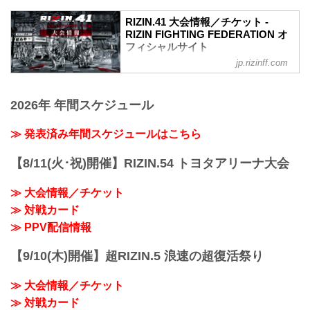
RIZIN.41 大会情報／チケット -
RIZIN FIGHTING FEDERATION オ
フィシャルサイト
jp.rizinff.com
MOVIE
【Trailer】RIZIN.41 in 丸善インテックア
リーナ大阪
2026年 年間スケジュール
youtu.be
RIZIN.41 大会概要
開催日時
≫ 発表済み年間スケジュールはこちら
2023年4月1日（土）12:30開場 / 14:00開
始
【8/11(火･祝)開催】RIZIN.54 トヨタアリーナ大会
※オープニングファイトは13:00開始
終了予定時間
≫ 大会情報／チケット
19:00〜20:00頃
≫ 対戦カード
※試合内容、イベント進行によって終了
予定時間が前後することがありますので
≫ PPV配信情報
ご了承ください。
会場
【9/10(木)開催】超RIZIN.5 浪速の超復活祭り
丸善インテックアリーナ大阪（大阪市中
央体育館）
≫ 大会情報／チケット
Osaka Metro中央線「朝潮橋」 2A出口す
ぐ
≫ 対戦カード