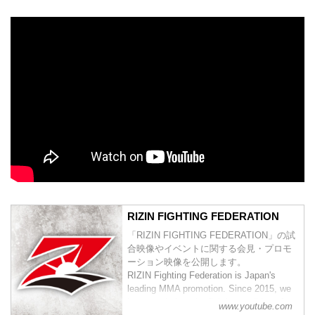
RIZIN FIGHTING FEDERATION
「RIZIN FIGHTING FEDERATION」の試
合映像やイベントに関する会見・プロモ
ーション映像を公開します。
RIZIN Fighting Federation is Japan's
leading MMA promotion. Since 2015, we
have carried on the fighting tradition of
www.youtube.com