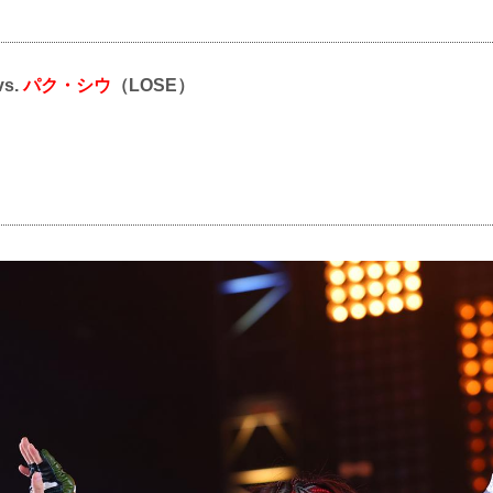
vs.
パク・シウ
（LOSE）