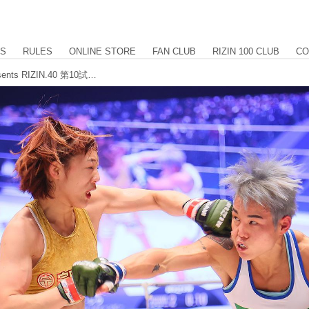
US
RULES
ONLINE STORE
FAN CLUB
RIZIN 100 CLUB
CO
【試合結果】湘南美容クリニック presents RIZIN.40 第10試合／伊澤星花 vs. パク・シウ