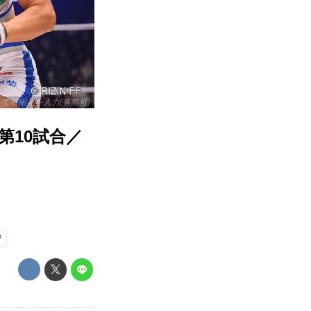
リックして引用元を入力(省略可)
 第10試合／
P