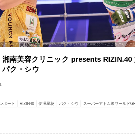
 - ここをクリックして引用元(テキスト)を入力(省略可) / site.to.link.com - ここをク
南美容クリニック presents RIZIN.40
. パク・シウ
1
レポート
RIZIN40
伊澤星花
パク・シウ
スーパーアトム級ワールドG