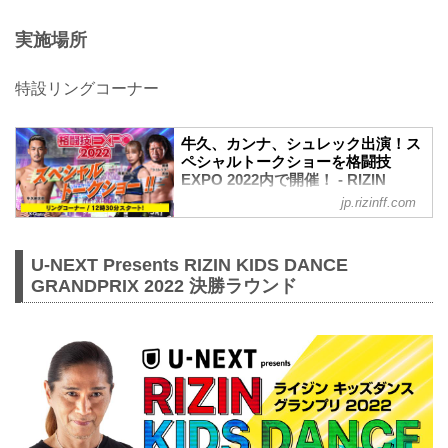
実施場所
特設リングコーナー
牛久、カンナ、シュレック出演！ス
ペシャルトークショーを格闘技
EXPO 2022内で開催！ - RIZIN
FIGHTING FEDERATION オフィシ
jp.rizinff.com
ャルサイト
12月31日（土）さいたまスーパーアリー
ナのコミュニティアリーナで行われる
U-NEXT Presents RIZIN KIDS DANCE
『格闘技EXPO 2022』内で、スペシャル
GRANDPRIX 2022 決勝ラウンド
トークショーが開催されることが決定し
たぞ！
このトークショーには牛久絢太郎、浅倉
カンナ、関根“シュレック”秀樹が出演する
ぞ！
湘南美容クリニック presents RIZIN.40開
始前に、格闘技EXPO 2022でRIZINファ
イターのトークショーを楽しもう！