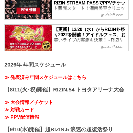
RIZIN.40 in さいたまスーパーアリーナ
RIZIN STREAM PASSでPPVチケッ
youtu.be
ト販売スタート！湘南美容クリニッ
大会概要
ク presents RIZIN.40 PPV配信情報
jp.rizinff.com
名称
- RIZIN FIGHTING FEDERATION
湘南美容クリニック presents RIZIN.40
オフィシャルサイト
日時
【更新】12/28（水）からRIZIN冬祭
12月31日（土）さいたまスーパーアリー
り2022を開催！アイドルフェス、お
2022年12月31日（土）12:00開場 / 14:00
ナにて開催される湘南美容クリニック
笑いライブの実施も決定！ - RIZIN
開始
presents RIZIN.40の、U-NEXT、RIZIN
FIGHTING FEDERATION オフィシ
会場
jp.rizinff.com
STREAM PASSのPPV配信チケットが販
ャルサイト
さいたまスーパーアリーナ
売スタートしたぞ！
JR京浜東北線・JR上野東京ライン（宇都
更新情報
会場に来れない方はお好きな配信サービ
宮線・高崎線）「さいたま新都心」駅か
12/6（火）更新
2026年 年間スケジュール
スで、湘南美容クリニック presents
ら徒歩3分
ULTRA RIDOLフェスに追加アーティス
RIZIN.40を全試合リアルタイムで視聴し
JR埼京線「北与野」駅から徒歩7分
ト、スペシャルMC、また当日のタイムテ
≫ 発表済み年間スケジュールはこちら
よう！
たまアリ△タウン ー キテ、ミテ、ジッカ
ーブルを追加しました。
PPV配信スケジュール一覧
ン
12月28日（水）から12月30日（金）の3
配信日時 料金 配信媒体 アーカイブ
【8/11(火･祝)開催】RIZIN.54 トヨタアリーナ大会
「たまアリ△タ...
日間に渡り六本木ヒルズアリーナにて、
期間 応援
RIZIN冬祭り2022が開催されることが決
コード 番組名・その他
≫ 大会情報／チケット
定したぞ！
12/31(土)
このRIZIN冬祭り2022では、人気アイド
≫ 対戦カード
14:00〜 前売¥6,000(税込...
ルグループによるアイドルフェス
≫ PPV配信情報
「ULTRA RIDOLフェス」や人気お笑い芸
人たちによるお笑いライブ「Z-1グランプ
【9/10(木)開催】超RIZIN.5 浪速の超復活祭り
リ」など、様々なイベントの実施が決