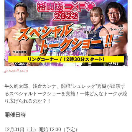
したぞ！
会場内に設置される特設リングコーナー
で、護身術教室やRIZINファイターやお笑
い芸人が参加するエキシビジョンマッチ
を実施予定！
格闘技EXPO 2022は入場無料！柔術に興
味のある方もない方も楽しめること間違
いなしのRIZIN柔術フェスティバルを、み
んなで見に行こう！
カラダコ...
jp.rizinff.com
牛久絢太郎、浅倉カンナ、関根“シュレック”秀樹が出演す
るスペシャルトークショーを実施！一体どんなトークが繰
り広げられるのか？！
開催日時
12月31日（土）開始 12:30（予定）