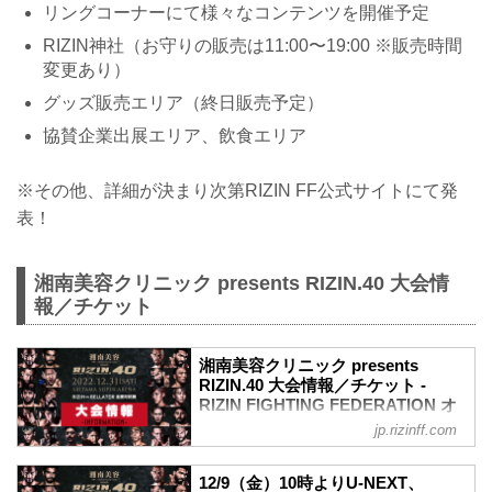
リングコーナーにて様々なコンテンツを開催予定
大晦日アイドル祭！in 格闘技EXPO 2022
概要...
RIZIN神社（お守りの販売は11:00〜19:00 ※販売時間
変更あり）
グッズ販売エリア（終日販売予定）
協賛企業出展エリア、飲食エリア
※その他、詳細が決まり次第RIZIN FF公式サイトにて発
表！
湘南美容クリニック presents RIZIN.40 大会情
報／チケット
湘南美容クリニック presents
RIZIN.40 大会情報／チケット -
RIZIN FIGHTING FEDERATION オ
フィシャルサイト
jp.rizinff.com
MOVIE
【Trailer】湘南美容クリニック presents
12/9（金）10時よりU-NEXT、