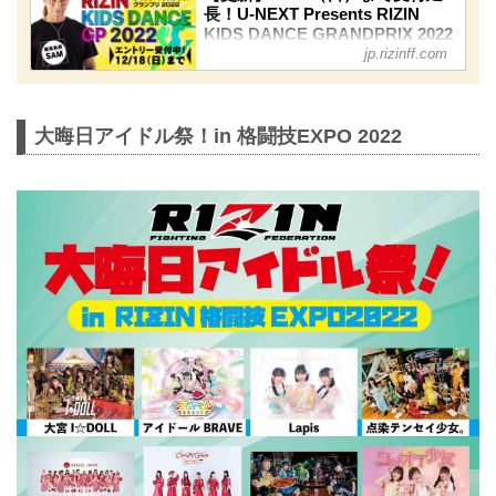
長！U-NEXT Presents RIZIN
KIDS DANCE GRANDPRIX 2022
jp.rizinff.com
参加チーム募集中！ - RIZIN
FIGHTING FEDERATION オフィ
シャルサイト
更新情報
大晦日アイドル祭！in 格闘技EXPO 2022
12/31（土）決勝ラウンドのMCが決
定！
武藤十夢（@tommuto1125）& 武藤小
麟（@muto_orin）
予選・決勝の制限時間が2～3分程度に
変更！
12/9（金）更新
U-NEXTが協賛に決定！
エントリー費が無料に！
エントリー動画の時間尺は指定なし！
（※1GB以内）
エントリー受付が12/18（日）まで延
長！
世界を目指す日本一のキッズダンスチ
ームを決定するダンスコンテスト『U-
NEXT Presents RIZIN KIDS DANCE
GRANDPRIX 2...