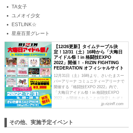
TA女子
ユメオイ少女
ESTLINK☆
星座百景グレート
【12/26更新】タイムテーブル決
定！12/31（土）16時から「大晦日
アイドル祭！in 格闘技EXPO
2022」開催！ - RIZIN FIGHTING
FEDERATION オフィシャルサイト
12月31日（土）16時より、さいたまスー
パーアリーナ コミュニティーアリーナで
開催する『格闘技EXPO 2022』内で、
「大晦日アイドル祭！in 格闘技EXPO
2022」が開催されることが決定したぞ！
この「大晦日アイドル祭！in 格闘技
jp.rizinff.com
EXPO 2022」は観覧無料！是非、格闘技
EXPO 2022の「大晦日アイドル祭！in 格
闘技EXPO 2022」を見に行こう！
その他、実施予定イベント
大晦日アイドル祭！in 格闘技EXPO 2022
タイムテーブル