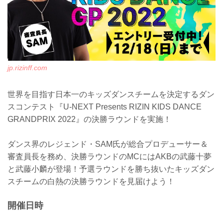
スペシャルトークショー 概要
開催日時
2022年12月31日（土）開始 12:30（予
定）
実施場所
さいたま...
jp.rizinff.com
世界を目指す日本一のキッズダンスチームを決定するダン
スコンテスト『U-NEXT Presents RIZIN KIDS DANCE
GRANDPRIX 2022』の決勝ラウンドを実施！
ダンス界のレジェンド・SAM氏が総合プロデューサー＆
審査員長を務め、決勝ラウンドのMCにはAKBの武藤十夢
と武藤小麟が登場！予選ラウンドを勝ち抜いたキッズダン
スチームの白熱の決勝ラウンドを見届けよう！
開催日時