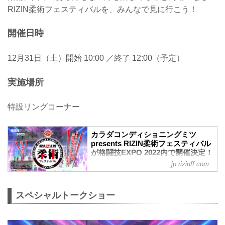
RIZIN柔術フェスティバルを、みんなで見に行こう！
開催日時
12月31日（土）開始 10:00 ／終了 12:00（予定）
実施場所
特設リングコーナー
カラダコンディショニングミツ
presents RIZIN柔術フェスティバル
が格闘技EXPO 2022内で開催決定！
- RIZIN FIGHTING FEDERATION
jp.rizinff.com
オフィシャルサイト
12月31日（土）さいたまスーパーアリー
ナのコミュニティアリーナで行われる
スペシャルトークショー
『格闘技EXPO 2022』内で、カラダコン
ディショニングミツ presents RIZIN柔術
フェスティバルが開催されることが決定