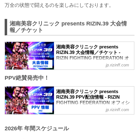
万全の状態で闘えるのを楽しみにしております。
湘南美容クリニック presents RIZIN.39 大会情
報／チケット
湘南美容クリニック presents
RIZIN.39 大会情報／チケット -
RIZIN FIGHTING FEDERATION オ
フィシャルサイト
jp.rizinff.com
MOVIE
PPV絶賛発売中！
【Trailer】湘南美容クリニック presents
RIZIN.39 in マリンメッセ福岡
youtu.be
湘南美容クリニック presents
大会概要
RIZIN.39 PPV配信情報 - RIZIN
名称
FIGHTING FEDERATION オフィシ
湘南美容クリニック presents RIZIN.39
ャルサイト
jp.rizinff.com
日時
10月23日（日） マリンメッセ福岡にて開
2022年10月23日（日） 12:30開場 / 14:00
催される湘南美容クリニック presents
開始
2026年 年間スケジュール
RIZIN.39の各配信サービスのPPV配信チ
終了予定時間
ケット情報をまとめたぞ！
20:00〜21:00頃