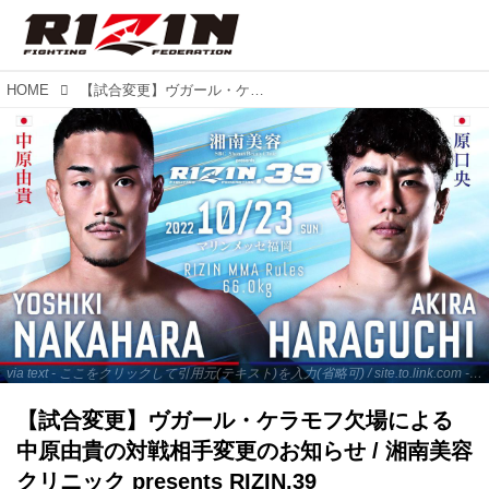
HOME
【試合変更】ヴガール・ケラモフ欠場による中原由貴の対戦相手変更のお知らせ / 湘南美容クリニック presents RIZIN.39
via text - ここをクリックして引用元(テキスト)を入力(省略可) / site.to.link.com - ここをクリックして引用元を入力(省略可)
【試合変更】ヴガール・ケラモフ欠場による
中原由貴の対戦相手変更のお知らせ / 湘南美容
クリニック presents RIZIN.39