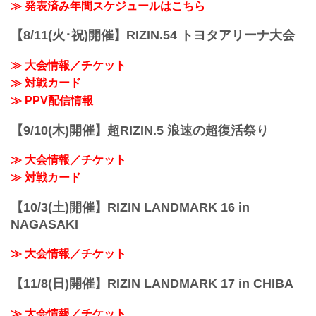
会場に来れない方はお好きな配信サービ
≫ 発表済み年間スケジュールはこちら
※試合内容、イベント進行によって終了
スで、湘南美容クリニック presents
予定時間が前後することがありますので
RIZIN.38を全試合リアルタイムで視聴し
【8/11(火･祝)開催】RIZIN.54 トヨタアリーナ大会
ご了承ください。
よう！
会場
PPV配信スケジュール一覧
マリンメッセ福岡 Ａ館
≫ 大会情報／チケット
配信日時 料金 配信媒体 アーカイブ
福岡市地下鉄「呉服町」駅より徒歩15分
≫ 対戦カード
期間 応援
福岡市地下鉄「中洲川...
コード 番組名・その他
≫ PPV配信情報
10/23(日)
14:00〜 前売り¥5,000(税込)
【9/10(木)開催】超RIZIN.5 浪速の超復活祭り
当日¥5,500(税込) RIZIN S...
≫ 大会情報／チケット
≫ 対戦カード
【10/3(土)開催】RIZIN LANDMARK 16 in
NAGASAKI
≫ 大会情報／チケット
【11/8(日)開催】RIZIN LANDMARK 17 in CHIBA
≫ 大会情報／チケット