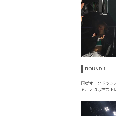
ROUND 1
両者オーソドック
る。大原も右スト