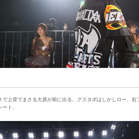
スで上背でまさる大原が前に出る。グスタボはしかしロー、右
レート。