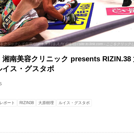
 - ここをクリックして引用元(テキスト)を入力(省略可) / site.to.link.com - ここをク
南美容クリニック presents RIZIN.3
. ルイス・グスタボ
5
レポート
RIZIN38
大原樹理
ルイス・グスタボ