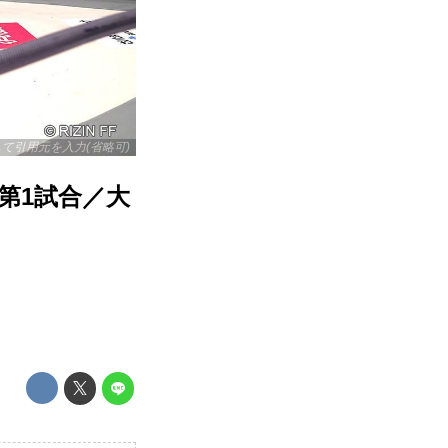
リックして引用元を入力(省略可)
8 第1試合／大