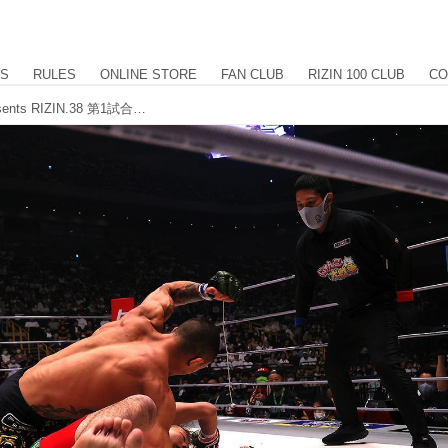
US
RULES
ONLINE STORE
FAN CLUB
RIZIN 100 CLUB
CO
【試合結果】湘南美容クリニック presents RIZIN.38 第1試合／大原樹理 vs. ルイス・グスタボ