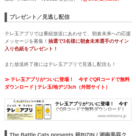
プレゼント／見逃し配信
テレ玉アプリでは番組放送にあわせて、朝倉未来への応援
メッセージを募集！
抽選で3名様に朝倉未来選手のサイン
入り色紙をプレゼント！
また放送終了後にはテレ玉アプリで見逃し配信も！
≫ テレ玉アプリがついに登場！ 今すぐQRコードで無料
ダウンロード | テレ玉/地デジ3ch（外部サイト）
テレ玉アプリがついに登場！ 今す
ぐQRコードで無料ダウンロード |
テレ玉/地デジ3ch
www.teletama.jp
あなたにカンケイあるテレビ テレ玉の
公式ホームページです。
The Battle Cats presents 超RIZIN / 湘南美容ク