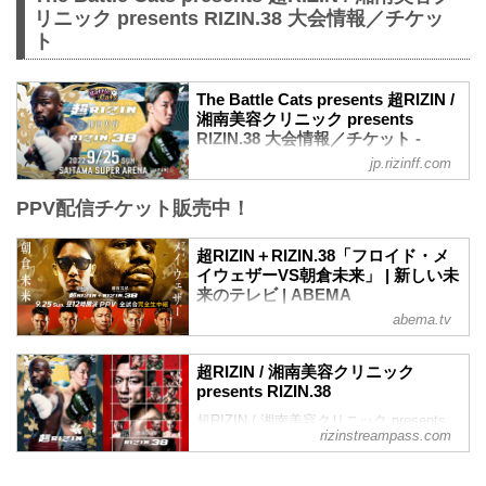
リニック presents RIZIN.38 大会情報／チケッ
ト
The Battle Cats presents 超RIZIN /
湘南美容クリニック presents
RIZIN.38 大会情報／チケット -
RIZIN FIGHTING FEDERATION オ
jp.rizinff.com
フィシャルサイト
PPV配信チケット販売中！
大会概要
名称
The Battle Cats presents 超RIZIN / 湘南
超RIZIN＋RIZIN.38「フロイド・メ
美容クリニック presents RIZIN.38
イウェザーVS朝倉未来」 | 新しい未
日時
来のテレビ | ABEMA
2022年9月25日（日）10:30開場 / 12:00開
abema.tv
※大事なお知らせ
始
アクセス集中で購入困難が予想されま
※RIZIN.38は超RIZIN終了後、1時間の休
す。
憩を挟んで開始いたします。尚15:00開始
超RIZIN / 湘南美容クリニック
試合前日までにPPVチケットをご購入く
presents RIZIN.38
予定ですが、イベントの進行により前後
ださ… 出演者は、フロイド・メイウェ…
する場合がございます。予めご了承くだ
超RIZIN / 湘南美容クリニック presents
です。
さい。
rizinstreampass.com
RIZIN.38 イベント概要・チケット情報
終了予定時間
20:00〜21:00頃