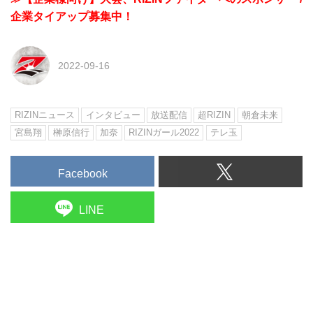
企業タイアップ募集中！
2022-09-16
RIZINニュース
インタビュー
放送配信
超RIZIN
朝倉未来
宮島翔
榊原信行
加奈
RIZINガール2022
テレ玉
Facebook
LINE