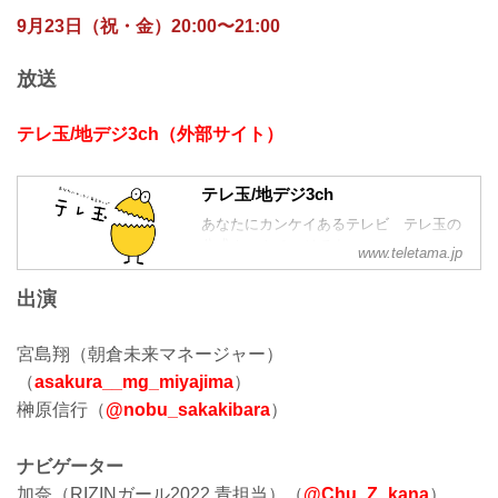
9月23日（祝・金）20:00〜21:00
放送
テレ玉/地デジ3ch（外部サイト）
テレ玉/地デジ3ch
あなたにカンケイあるテレビ テレ玉の
公式ホームページです。
www.teletama.jp
出演
宮島翔（朝倉未来マネージャー）
（
asakura__mg_miyajima
）
榊原信行（
@nobu_sakakibara
）
ナビゲーター
加奈（RIZINガール2022 青担当）（
@Chu_Z_kana
）