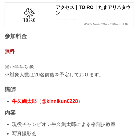
アクセス｜TOIRO｜たまアリ△タウ
ン
TOIROのアクセスのページです。「さい
www.saitama-arena.co.jp
たまスーパーアリーナ」、「けやきひろ
ば」、「TOIRO」がある「たまアリ△タ
参加料金
ウン」のサイトです。
無料
※小学生対象
※対象人数は20名前後を予定しております。
講師
牛久絢太郎
（
@kinnikun0228
）
内容
現役チャンピオン牛久絢太郎による格闘技教室
写真撮影会