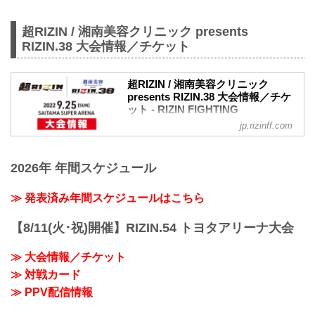
7月31日（日）さいたまスーパーアリーナ
4Fの多目的施設『TOIRO』にて、RIZIN
ファイターの“怪物くん”こと鈴木博昭と基
超RIZIN / 湘南美容クリニック presents
山幹太によるキッズ格闘技教室が開催さ
RIZIN.38 大会情報／チケット
れた。
イベントには多数の応募の中から抽選で
選ばれた20名のキッズたちが参加し、怪
超RIZIN / 湘南美容クリニック
物くんと基山のミット打ちなどを体験し
presents RIZIN.38 大会情報／チケ
ット - RIZIN FIGHTING
たぞ！
FEDERATION オフィシャルサイト
鈴木博昭、基山幹太が登場！MCはお宮の
jp.rizinff.com
松が担当
大会概要
SAIO presents キッズ格闘技教室がスタ
名称
ートすると、イベントのMCとしてRIZIN
2026年 年間スケジュール
超RIZIN / 湘南美容クリニック presents
のリングアナでお馴染みのお宮の松が登
RIZIN.38
場！
日時
≫ 発表済み年間スケジュールはこちら
そして今回キッズたちを指...
2022年9月25日（日） 10:00開場（予
定）/ 12:00開始（予定）
【8/11(火･祝)開催】RIZIN.54 トヨタアリーナ大会
※開場・開始時間は予定です。決定次第
RIZIN FFオフィシャルサイトにてご案内
≫ 大会情報／チケット
します。
≫ 対戦カード
終了予定時間
20:00〜21:00頃
≫ PPV配信情報
※試合内容、イベント進行によって終了
予定時間が前後することがありますので