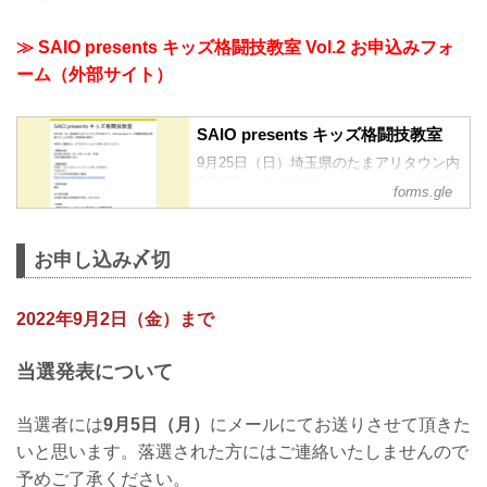
≫ SAIO presents キッズ格闘技教室 Vol.2 お申込みフォ
ーム（外部サイト）
SAIO presents キッズ格闘技教室
9月25日（日）埼玉県のたまアリタウン内
TOIROにて、SAIO presents キッズ格闘
forms.gle
技教室を開催することが決定！未経験者
大歓迎！
内容をご確認の上、以下のフォームより
お申し込み〆切
お申し込みください。
【開催日時】
2022年9月25日（日）9:30〜11:00（予
2022年9月2日（金）まで
定）
※受付開始時間 9:00〜
当選発表について
【開催場所】
TOIRO さいたまスーパーアリーナ
4F（STUDIO1）
当選者には
9月5日（月）
にメールにてお送りさせて頂きた
〒330-9111
いと思います。落選された方にはご連絡いたしませんので
さいたま市中央区新都心8番地
https://www.saitama-arena.co.jp/t...
予めご了承ください。