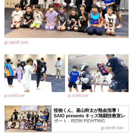
jp.rizinff.com
jp.rizinff.com
jp.rizinff.com
怪物くん、基山幹太が熱血指導！
SAIO presents キッズ格闘技教室レ
ポート - RIZIN FIGHTING
FEDERATION オフィシャルサイト
jp.rizinff.com