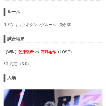
ルール
RIZIN キックボクシングルール：3分 3R
試合結果
（WIN）
笠原弘希
vs.
石月祐作
（LOSE）
3R 判定 （3-0）
入場