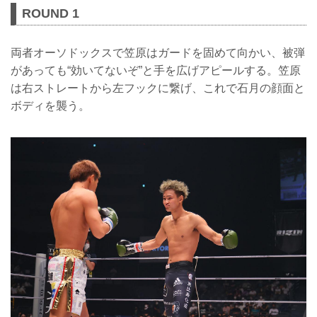
ROUND 1
両者オーソドックスで笠原はガードを固めて向かい、被弾
があっても“効いてないぞ”と手を広げアピールする。笠原
は右ストレートから左フックに繋げ、これで石月の顔面と
ボディを襲う。