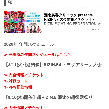
報
湘南美容クリニック presents
RIZIN.37 大会情報／チケット -
RIZIN FIGHTING FEDERATION オ
フィシャルサイト
jp.rizinff.com
MOVIE
【Trailer】湘南美容クリニック presents
2026年 年間スケジュール
RIZIN.37 in SAITAMA SUPER ARENA
youtu.be
大会概要
≫ 発表済み年間スケジュールはこちら
名称
湘南美容クリニック presents RIZIN.37
【8/11(火･祝)開催】RIZIN.54 トヨタアリーナ大会
日時
2022年7月31日（日）12:30開場 / 14:00開
≫ 大会情報／チケット
始
≫ 対戦カード
終了予定時間
19:00〜20:00頃
≫ PPV配信情報
※試合内容、イベント進行によって終了
予定時間が前後することがありますので
【9/10(木)開催】超RIZIN.5 浪速の超復活祭り
ご了承ください。
会場
≫ 大会情報／チケット
さいたまスーパーアリーナ