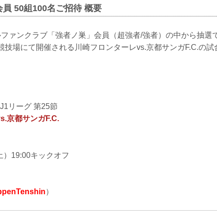
 50組100名ご招待 概要
ャルファンクラブ「強者ノ巣」会員（超強者/強者）の中から抽選で5
競技場にて開催される川崎フロンターレvs.京都サンガF.C.の
J1リーグ 第25節
.京都サンガF.C.
土）19:00キックオフ
penTenshin
）