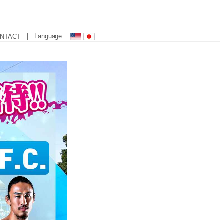
| Language
NTACT