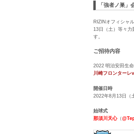
「強者ノ巣」会員
RIZINオフィシ
13日（土）等々力
す。
ご招待内容
2022 明治安田生命
川崎フロンターレvs
開催日時
2022年8月13日（
始球式
那須川天心
（
@Tep