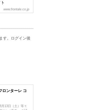
イト
www.frontale.co.jp
、試合の情報・結
、川崎フロンターレ
ます。ログイン後
崎フロンターレ コ
8月13日（土）等々