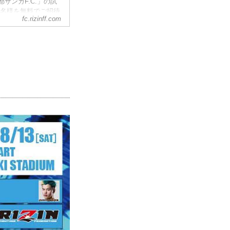
サンガF.C.」の試
0名様を無料でご招待
fc.rizinff.com
み受付可能となりま
パーク"で開催され
川崎フロンターレ】コ
INファイターの所英