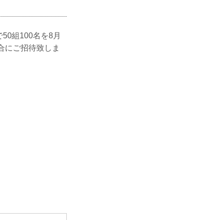
0組100名を8月
試合にご招待致しま