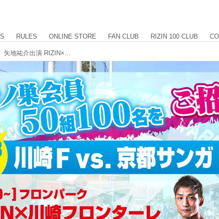
US
RULES
ONLINE STORE
FAN CLUB
RIZIN 100 CLUB
CO
強者会員50組100名をご招待！所英男、矢地祐介出演 RIZIN×川崎フロンターレ コラボイベント開催決定！