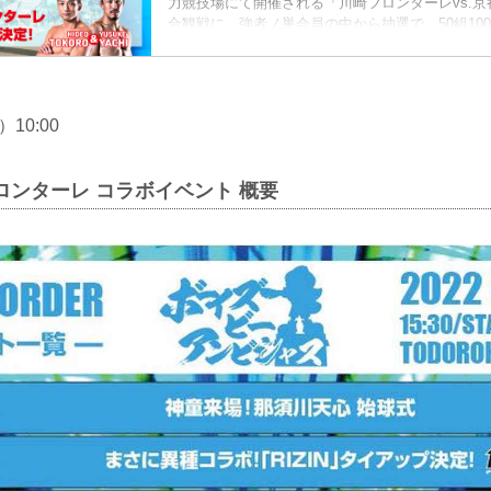
力競技場にて開催される「川崎フロンターレvs.京都
合観戦に、強者ノ巣会員の中から抽選で、50組10
いたします⚽ ご応募はファンクラブサイトからの
す。 さらに、同日、場外イベント広場"川崎フロン
る「ボーイズビーアンビシャス」内で【RIZIN×
ラボイベントの開催も決定❗❗このイベントにはRIZ
10:00
男、矢地祐介、入...
フロンターレ コラボイベント 概要