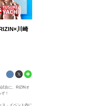
ZIN×川崎
試合に、RIZINオ
るぞ！
ャス」イベント内に