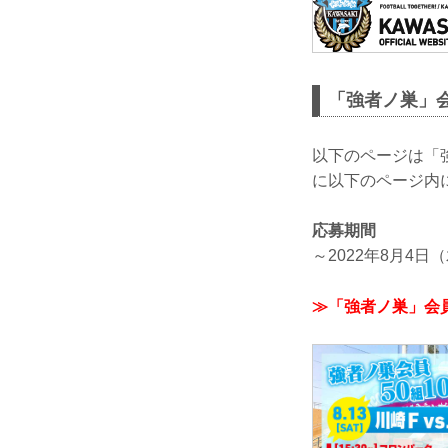
「強者ノ巣」会
以下のページは「
に以下のページ内
応募期間
～2022年8月4日（
≫「強者ノ巣」会