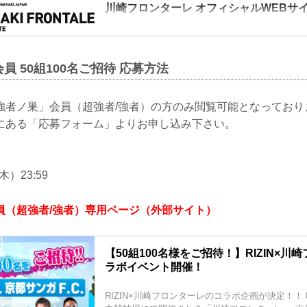
川崎フロンターレ オフィシャルWEBサ
最新のお知らせ、チケット・等々力競技場の情報
果、選手・スタッフ紹介、アカデミーの情報など
のあらゆる方法をお届け！
員 50組100名ご招待 応募方法
強者ノ巣」会員（超強者/強者）の方のみ閲覧可能となっており
にある「応募フォーム」よりお申し込み下さい。
木）23:59
員（超強者/強者）専用ページ（外部サイト）
【50組100名様をご招待！】RIZIN×川
ラボイベント開催！
RIZIN×川崎フロンターレのコラボ企画が決定！！ 