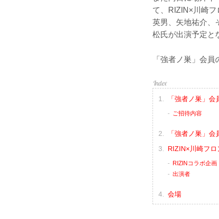
て、RIZIN×川
英男、矢地祐介、
松氏が出演予定と
「強者ノ巣」会員
「強者ノ巣」会員
ご招待内容
「強者ノ巣」会員
RIZIN×川崎フ
RIZINコラボ企画
出演者
会場