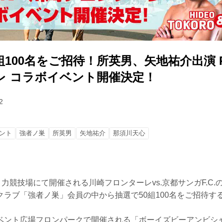
組100名をご招待！所英男、矢地祐介出演 RI
レ コラボイベント開催決定！
2
ント
強者ノ巣
所英男
矢地祐介
那須川天心
々力競技場にて開催される川崎フロンターレvs.京都サンガF.C.の
クラブ「強者ノ巣」会員の中から抽選で50組100名をご招待す
ベント広場フロンパークで開催される「ボーイズビーアンビシ