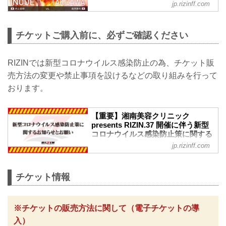
ャルサイト
jp.rizinff.com
井上直樹 vs. 瀧澤謙太
RIZIN MMAルール：5分 3R（61.0kg）
井上直樹 vs. 瀧澤謙太
チケットご購入前に、必ずご確認ください
所英男 vs. 神龍誠
RIZIN MMAルール：5分 3R（57.0kg）
所英男 vs. 神龍誠
RIZINでは新型コロナウイルス感染防止の為、チケット販
元谷友貴 vs. 太田忍
売方法の変更や禁止事項を設けるなどの取り組みを行って
RIZIN MMAルール：5分 3R（61.0kg）
おります。
元谷友貴 vs. 太田忍
関根“シュレック”秀樹 vs. スダリオ剛
RIZIN MMAルール：5分 3R（120.0kg）
【重要】湘南美容クリニック
関根“シュレック”秀樹 vs. スダリオ剛
presents RIZIN.37 開催に伴う新型
佐々木憂流迦 vs. 中原由...
コロナウイルス感染防止策に関する
お知らせとお願い - RIZIN
jp.rizinff.com
FIGHTING FEDERATION オフィシ
ャルサイト
※お願い※
チケット情報
チケットご購入前に、必ずご確認くださ
い。
RIZINではイベント開催に際し、日本スポ
※チケットの販売方法に関して（電子チケットの導
ーツ協会が作成した「スポーツイベント
入）
の再開に向けた感染拡大予防ガイドライ