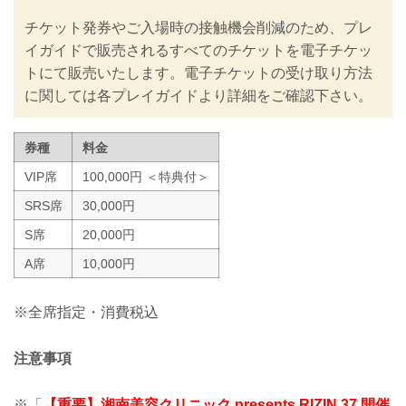
ン」に基づき、新型コロナウイルス感染
チケット発券やご入場時の接触機会削減のため、プレ
防止の為のチケットの販売方法の変更や
入退場規制の実施、また禁止事項を設け
イガイドで販売されるすべてのチケットを電子チケッ
るなど、新たな取り組みを行いますので
トにて販売いたします。電子チケットの受け取り方法
ご案内いたします。
に関しては各プレイガイドより詳細をご確認下さい。
皆さまには大変ご不便をおかけいたしま
すが、安心してご来場・ご観戦いただけ
ますよう努めてまいりますので、何卒ご
券種
料金
理解とご協力のほどよろしくお願いいた
します。
VIP席
100,000円 ＜特典付＞
※なおこ...
SRS席
30,000円
S席
20,000円
A席
10,000円
※全席指定・消費税込
注意事項
※「
【重要】湘南美容クリニック presents RIZIN.37 開催