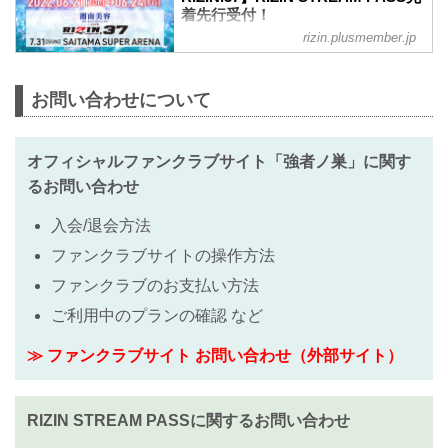
着先行受付！
rizin.plusmember.jp
湘南美容クリニック presents
RIZIN.37&nbsp;の観戦チケットをRIZIN
STREAM PASS会員様向けに、2022年6
お問い合わせについて
月21日（火）12時00分&nbsp;より先着先
行受付をスタート！※先着順で受付けを
し、お席位置は抽選で決定させて頂きま
す。&nbsp;※※重要※※RIZINではイベ
オフィシャルファンクラブサイト「強者ノ巣」に関す
ント開催に際し、日本スポーツ協会が作
るお問い合わせ
成した「スポーツイベントの再開に向け
た感染拡大予防ガイドライン」に基づ
入会/退会方法
き、新型コロナウイルス感染防止の為、
チケット販売方法の変更、また...
ファンクラブサイトの操作方法
ファンクラブのお支払い方法
ご利用中のプランの確認 など
≫ ファンクラブサイト お問い合わせ（外部サイト）
RIZIN STREAM PASSに関するお問い合わせ