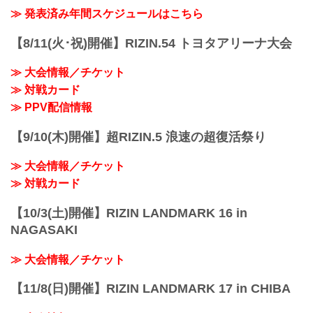
2022年7月31日（日）12:30開場（予定）/
≫ 発表済み年間スケジュールはこちら
14:00開始（予定）
※開場・開始時間は予定です。決定次第
【8/11(火･祝)開催】RIZIN.54 トヨタアリーナ大会
RIZIN FFオフィシャルサイトにてご案内
します。
≫ 大会情報／チケット
終了予定時間
≫ 対戦カード
19:00〜20:00頃
※試合内容、イベント進行によって終了
≫ PPV配信情報
予定時間が前後することがありますので
ご了承ください。
【9/10(木)開催】超RIZIN.5 浪速の超復活祭り
会場
さいたまスーパーアリーナ
≫ 大会情報／チケット
JR京浜東北線・JR上野東京ライン（宇都
宮線・高崎線）「さいたま新都心」駅か
≫ 対戦カード
ら徒歩3分
...
【10/3(土)開催】RIZIN LANDMARK 16 in
NAGASAKI
≫ 大会情報／チケット
【11/8(日)開催】RIZIN LANDMARK 17 in CHIBA