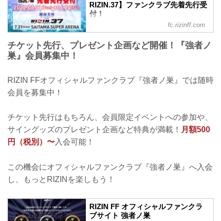
RIZIN.37】ファンクラブ先着先行受
付！
fc.rizinff.com
湘南美容クリニック presents RIZIN.37の
観戦チケットをRIZIN FFオフィシャルフ
チケット先行、プレゼント企画など開催！『強者ノ
ァンクラブサイト『強者ノ巣』会員様向
巣』会員募集中！
けに、2022年6月21日（火）12時00分か
ら先着先行受付をスタート！ 先着順で受
付けをし、お席位置は抽選で決定させて
RIZIN FFオフィシャルファンクラブ『強者ノ巣』では随時
頂きます。超強者会員様のみ、花道横VIP
会員を募集中！
席・花道横SRS席を先着で受付けます。
※※重要※※RIZINではイベント開催に際
し、日本スポーツ協会が作成した「スポ
チケット先行はもちろん、会員限定イベントへの参加や、
ーツイベントの再開に向けた感染拡大予
サイングッズのプレゼント企画など特典が満載！
月額500
防ガイドライン」に基づき、新型コロナ
ウイ...
円（税別）〜
入会可能！
この機会にオフィシャルファンクラブ『強者ノ巣』へ入会
し、もっとRIZINを楽しもう！
RIZIN FF オフィシャルファンクラ
ブサイト 強者ノ巣