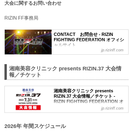
大会に関するお問い合わせ
RIZIN FF事務局
CONTACT お問合せ - RIZIN
FIGHTING FEDERATION オフィシ
ャルサイト
jp.rizinff.com
RIZIN FIGHTING FEDERATION オフィシ
ャルサイトへのお問い合わせはこちら -
格闘技イベント「RIZIN」（ライジン）と
湘南美容クリニック presents RIZIN.37 大会情
「RIZIN FIGHTING FEDERATION」（ラ
報／チケット
イジン ファイティング フェデレーショ
ン）の情報・加盟団体について発信して
いきます。
湘南美容クリニック presents
RIZIN.37 大会情報／チケット -
RIZIN FIGHTING FEDERATION オ
フィシャルサイト
jp.rizinff.com
大会概要
名称
2026年 年間スケジュール
湘南美容クリニック presents RIZIN.37
日時