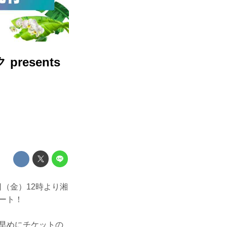
resents
日（金）12時より湘
タート！
、お早めにチケットの