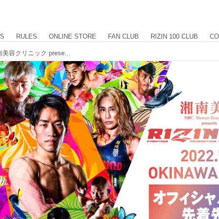
US
RULES
ONLINE STORE
FAN CLUB
RIZIN 100 CLUB
CO
6/3（金）12時より受付スタート！湘南美容クリニック presents RIZIN.36 オフィシャルサイト先着先行