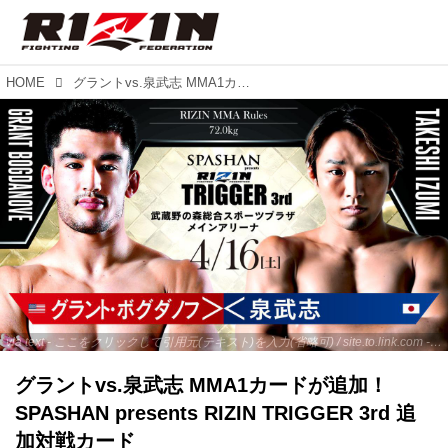
HOME
グラントvs.泉武志 MMA1カードが追加！SPASHAN presents RIZIN TRIGGER 3rd 追加対戦カード
via text - ここをクリックして引用元(テキスト)を入力(省略可) / site.to.link.com - ここをクリックして引用元を入力(省略可)
グラントvs.泉武志 MMA1カードが追加！
SPASHAN presents RIZIN TRIGGER 3rd 追
加対戦カード