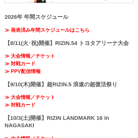
MOVIE
【Trailer】SPASHAN presents RIZIN
2026年 年間スケジュール
TRIGGER 3rd & 湘南美容クリニック
presents RIZIN.35
youtu.be
≫ 発表済み年間スケジュールはこちら
大会概要
名称
【8/11(火･祝)開催】RIZIN.54 トヨタアリーナ大会
SPASHAN presents RIZIN TRIGGER 3rd
日時
≫ 大会情報／チケット
2022年4月16日（土）12:30開場（予定）/
≫ 対戦カード
14:00開始（予定）
※開場・開始時間は予定です。決定次第
≫ PPV配信情報
RIZIN FFオフィシャルサイトにてご案内
します。
【9/10(木)開催】超RIZIN.5 浪速の超復活祭り
終了予定時間
19:00〜20:00頃
≫ 大会情報／チケット
※試合内容、イベ...
≫ 対戦カード
【10/3(土)開催】RIZIN LANDMARK 16 in
NAGASAKI