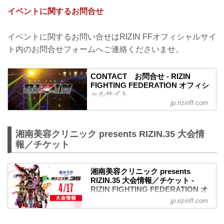
LANDMARK vol.1に関してのお問い合わ
イベントに関するお問合せ
せ
10月2日（土）に行われた+WEED
presents RIZIN LANDMARK vol.1におい
イベントに関するお問い合せはRIZIN FFオフィシャルサイ
て、ウェブサイトへのアクセス集中によ
ト内のお問合せフォームへご連絡くださいませ。
り、開演開始が1時間遅れたこと、お客
様・選手の皆様に多大なるご迷惑をおか
けいたしましたこと、深くお詫び申し上
CONTACT お問合せ - RIZIN
げます。
FIGHTING FEDERATION オフィシ
この件に関しての【U-NEXT RIZIN
ャルサイト
LANDMARK専...
jp.rizinff.com
RIZIN FIGHTING FEDERATION オフィシ
ャルサイトへのお問い合わせはこちら -
格闘技イベント「RIZIN」（ライジン）と
湘南美容クリニック presents RIZIN.35 大会情
「RIZIN FIGHTING FEDERATION」（ラ
報／チケット
イジン ファイティング フェデレーショ
ン）の情報・加盟団体について発信して
いきます。
湘南美容クリニック presents
RIZIN.35 大会情報／チケット -
RIZIN FIGHTING FEDERATION オ
フィシャルサイト
jp.rizinff.com
大会概要
名称