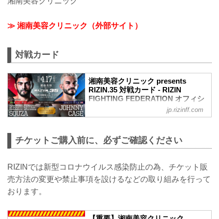
湘南美容クリニック
≫ 湘南美容クリニック（外部サイト）
対戦カード
湘南美容クリニック presents
RIZIN.35 対戦カード - RIZIN
FIGHTING FEDERATION オフィシ
ャルサイト
jp.rizinff.com
ライト級タイトルマッチ ホベルト・サト
シ・ソウザ vs. ジョニー・ケース
RIZIN MMAルール：5分 3R（71.0kg）
チケットご購入前に、必ずご確認ください
ホベルト・サトシ・ソウザ vs. ジョニ
ー・ケース
フェザー級タイトルマッチ 牛久絢太郎
RIZINでは新型コロナウイルス感染防止の為、チケット販
vs. 斎藤裕
売方法の変更や禁止事項を設けるなどの取り組みを行って
RIZIN MMAルール：5分3R（66.0kg）
おります。
牛久絢太郎 vs. 斎藤裕
女子スーパーアトム級タイトルマッチ 浜
崎朱加 vs. 伊澤星花
【重要】湘南美容クリニック