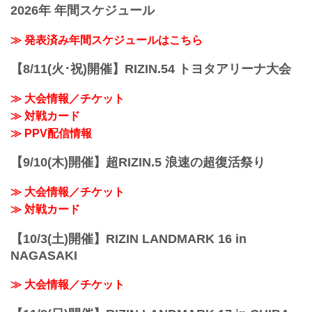
2026年 年間スケジュール
湘南美容クリニック presents RIZIN.35
日時
2022年4月17日（日）12:30開場（予定）/
≫ 発表済み年間スケジュールはこちら
14:00開始（予定）
※開場・開始時間は予定です。決定次第
【8/11(火･祝)開催】RIZIN.54 トヨタアリーナ大会
RIZIN FFオフィシャルサイトにてご案内
します。
≫ 大会情報／チケット
終了予定時間
≫ 対戦カード
19:00〜20:00頃
※試合内容、イベント進行によって終了
≫ PPV配信情報
予定時間が前後することがありますので
ご了承ください。
【9/10(木)開催】超RIZIN.5 浪速の超復活祭り
会場
武蔵野の森総合スポーツプラザ メインア
≫ 大会情報／チケット
リーナ
京王線「飛田給」駅より徒歩5分
≫ 対戦カード
西武多摩川線「多磨」駅より徒歩20分...
【10/3(土)開催】RIZIN LANDMARK 16 in
NAGASAKI
≫ 大会情報／チケット