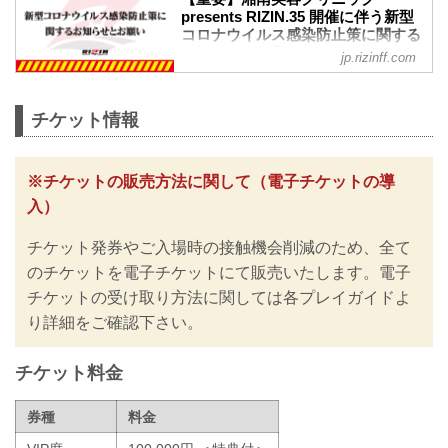
RIZIN MMAルール：5分 3R（49.0kg）
presents RIZIN.35 開催に伴う新型
浜崎朱加 vs. 伊澤星花
コロナウイルス感染防止策に関する
湘南美容クリニック presen...
お知らせとお願い - RIZIN
jp.rizinff.com
FIGHTING FEDERATION オフィシ
ャルサイト
※お願い※
チケット情報
チケットご購入前に、必ずご確認くださ
い。
RIZINではイベント開催に際し、日本スポ
※チケットの販売方法に関して（電子チケットの導
ーツ協会が作成した「スポーツイベント
入）
の再開に向けた感染拡大予防ガイドライ
ン」に基づき、新型コロナウイルス感染
チケット発券やご入場時の接触機会削減のため、全て
防止の為のチケットの販売方法の変更や
入退場規制の実施、また禁止事項を設け
のチケットを電子チケットにて販売いたします。電子
るなど、新たな取り組みを行いますので
チケットの受け取り方法に関しては各プレイガイドよ
ご案内いたします。
り詳細をご確認下さい。
皆さまには大変ご不便をおかけいたしま
すが、安心してご来場・ご観戦いただけ
ますよう努めてまいりますので、何卒ご
チケット料金
理解とご協力のほどよろしくお願いいた
します。
券種
料金
※なおこ...