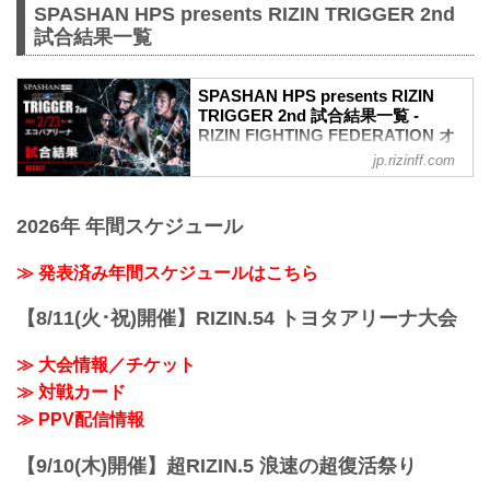
SPASHAN HPS presents RIZIN TRIGGER 2nd
試合結果一覧
SPASHAN HPS presents RIZIN
TRIGGER 2nd 試合結果一覧 -
RIZIN FIGHTING FEDERATION オ
フィシャルサイト
jp.rizinff.com
第13試合／スペシャルワンマッチ クレベ
ル・コイケ vs. 佐々木憂流迦
2026年 年間スケジュール
RIZIN MMAルール：5分 3R（66.0kg）
（WIN）クレベル・コイケ vs. 佐々木憂
流迦（LOSE）
≫ 発表済み年間スケジュールはこちら
2R 3分22秒 SUB（タップアウト：リアネ
イキッドチョーク）
【8/11(火･祝)開催】RIZIN.54 トヨタアリーナ大会
≫ 試合結果詳細
第12試合／スペシャルワンマッチ 加藤ケ
≫ 大会情報／チケット
ンジ vs. 倉本一真
≫ 対戦カード
RIZIN MMAルール：5分 3R（61.0kg）
（LOSE）加藤ケンジ vs. 倉本一真
≫ PPV配信情報
（WIN）
1R 4分16秒 TKO（レフェリーストップ：
【9/10(木)開催】超RIZIN.5 浪速の超復活祭り
グラ...