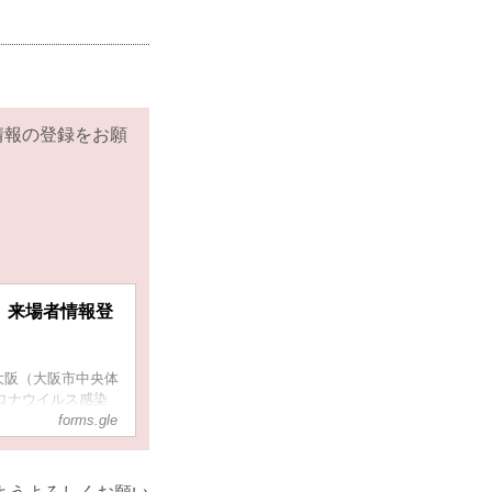
情報の登録をお願
34 来場者情報登
ナ大阪（大阪市中央体
コロナウイルス感染
個人情報のご登録
forms.gle
ます。お手数おか
致します。