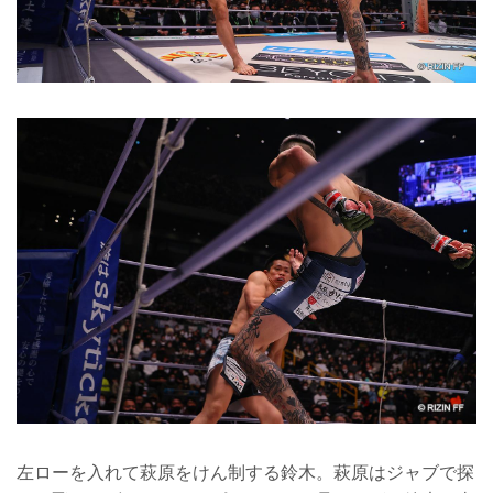
左ローを入れて萩原をけん制する鈴木。萩原はジャブで探