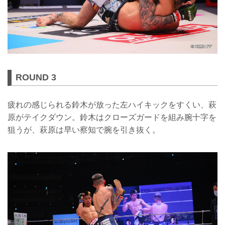
ROUND 3
疲れの感じられる鈴木が放った左ハイキックをすくい、萩
原がテイクダウン。鈴木はクローズガードを組み腕十字を
狙うが、萩原は早い察知で腕を引き抜く。