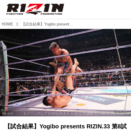
HOME
【試合結果】Yogibo presents RIZIN.33 第8試合／萩原京平 vs. 鈴木博昭
via text - ここをクリックして引用元(テキスト)を入力(省略可) / site.to.link.com - ここをクリックして引用元を入力(省略可)
【試合結果】Yogibo presents RIZIN.33 第8試