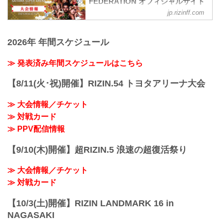
FEDERATION オフィシャルサイト
jp.rizinff.com
【12/29更新】お知らせ
ワクチン接種記録や陰性証明書などは、
現状は必要ありません。
2026年 年間スケジュール
大会概要
名称
Yogibo presents RIZIN.33
≫ 発表済み年間スケジュールはこちら
日時
2021年12月31日（金）11:30開場 / 13:30
【8/11(火･祝)開催】RIZIN.54 トヨタアリーナ大会
開始
終了予定時間
≫ 大会情報／チケット
22:30～23:00
≫ 対戦カード
※試合内容、イベント進行によって終了
予定時間が前後することがありますので
≫ PPV配信情報
ご了承ください。
会場
【9/10(木)開催】超RIZIN.5 浪速の超復活祭り
さいたまスーパーアリーナ
JR京浜東北線・JR上野東京ライン（宇都
≫ 大会情報／チケット
宮線・高崎線）「さいたま新都心」駅か
ら徒歩3分
≫ 対戦カード
JR埼京線「北与野」駅...
【10/3(土)開催】RIZIN LANDMARK 16 in
NAGASAKI