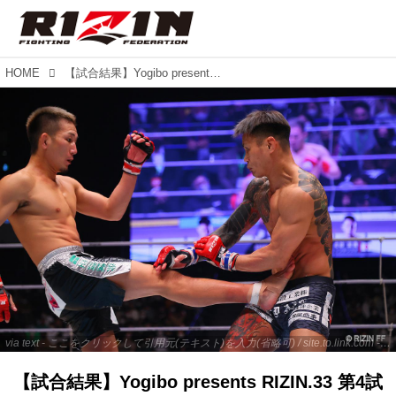
HOME
【試合結果】Yogibo presents RIZIN.33 第4試合／元谷友貴 vs. 金太郎
via text - ここをクリックして引用元(テキスト)を入力(省略可) / site.to.link.com - ここをクリックして引用元を入力(省略可)
【試合結果】Yogibo presents RIZIN.33 第4試