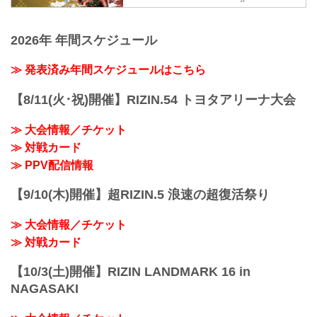
ワクチン接種記録や陰性証明書などは、
現状は必要ありません。
2026年 年間スケジュール
大会概要
名称
Yogibo presents RIZIN.33
≫ 発表済み年間スケジュールはこちら
日時
2021年12月31日（金）11:30開場 / 13:30
【8/11(火･祝)開催】RIZIN.54 トヨタアリーナ大会
開始
終了予定時間
≫ 大会情報／チケット
22:30～23:00
≫ 対戦カード
※試合内容、イベント進行によって終了
予定時間が前後することがありますので
≫ PPV配信情報
ご了承ください。
会場
【9/10(木)開催】超RIZIN.5 浪速の超復活祭り
さいたまスーパーアリーナ
JR京浜東北線・JR上野東京ライン（宇都
≫ 大会情報／チケット
宮線・高崎線）「さいたま新都心」駅か
ら徒歩3分
≫ 対戦カード
JR埼京線「北与野」駅...
【10/3(土)開催】RIZIN LANDMARK 16 in
NAGASAKI