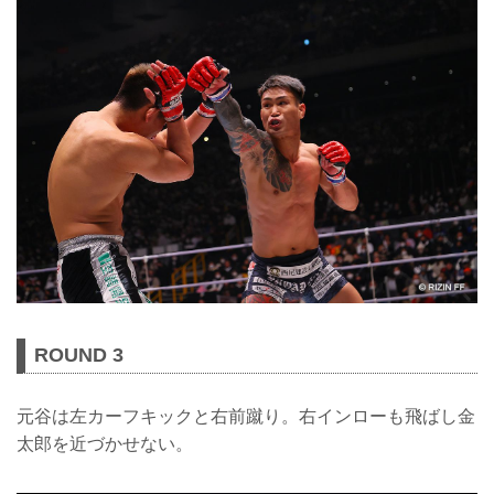
ROUND 3
元谷は左カーフキックと右前蹴り。右インローも飛ばし金
太郎を近づかせない。