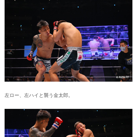
左ロー、左ハイと襲う金太郎。