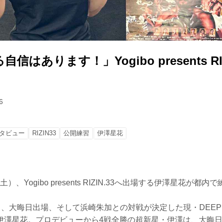
はあります！」Yogibo presents RIZ
6
タビュー
RIZIN33
公開練習
伊澤星花
（土）、Yogibo presents RIZIN.33へ出場する伊澤星花が
して、大晦日出場、そして浜崎朱加との対戦が決定した現・DEEP 
伊澤星花。プロデビューから4戦全勝の超新星・伊澤は、大晦