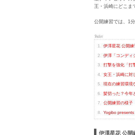
王・浜崎にどこま
公開練習では、1
伊澤星花 公開練
伊澤「コンディ
打撃を強化「打
女王・浜崎に対
現在の練習環境
髪切った？今年ど
公開練習の様子（Y
Yogibo presen
伊澤星花 公開