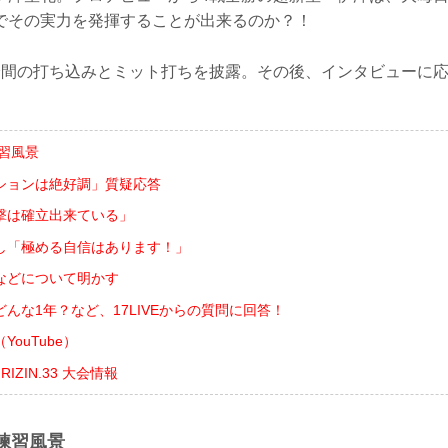
でその実力を発揮することが出来るのか？！
分間の打ち込みとミット打ちを披露。その後、インタビューに
習風景
ションは絶好調」質疑応答
撃は確立出来ている」
し「極める自信はあります！」
などについて明かす
んな1年？など、17LIVEからの質問に回答！
ouTube）
ts RIZIN.33 大会情報
練習風景