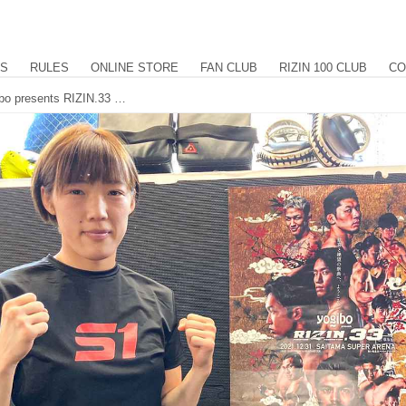
US
RULES
ONLINE STORE
FAN CLUB
RIZIN 100 CLUB
CO
伊澤「極める自信はあります！」Yogibo presents RIZIN.33 公開練習