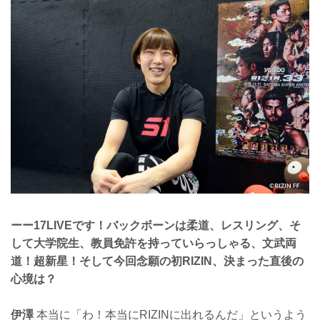
ーー17LIVEです！バックボーンは柔道、レスリング、そ
して大学院生、教員免許を持っていらっしゃる、文武両
道！超新星！そして今回念願の初RIZIN、決まった直後の
心境は？
伊澤
本当に「わ！本当にRIZINに出れるんだ」というよう