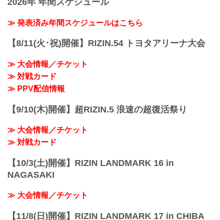
2026年 年間スケジュール
日時
イブ配信中に寄せられたコメントを選手
2021年12月31日（金）11:30開場 / 13:30
に質問することも…！？
開始
≫ 発表済み年間スケジュールはこちら
大会を間近に控えた選手たちの練習風
終了予定時間
景、質疑応答の様子を是非ライブ配信で
22:30～23:00
【8/11(火･祝)開催】RIZIN.54 トヨタアリーナ大会
チェックしよう！
※試合内容、イベント進行によって終了
スケジュール更新情報
予定時間が前後することがありますので
12/20更新
≫ 大会情報／チケット
ご了承ください。
以下の公開練...
≫ 対戦カード
会場
さいたまスーパーアリーナ
≫ PPV配信情報
JR京浜東北線・JR上野東京ライン（宇都
宮線・高崎線）「さいたま新都心」駅か
【9/10(木)開催】超RIZIN.5 浪速の超復活祭り
ら徒歩3分
JR埼京線「北与野」駅から徒歩7分
≫ 大会情報／チケット
たまアリ△タウン ー キテ、ミテ、ジッカ
ン
≫ 対戦カード
「たまアリ△タウン」のサイトで...
【10/3(土)開催】RIZIN LANDMARK 16 in
NAGASAKI
≫ 大会情報／チケット
【11/8(日)開催】RIZIN LANDMARK 17 in CHIBA