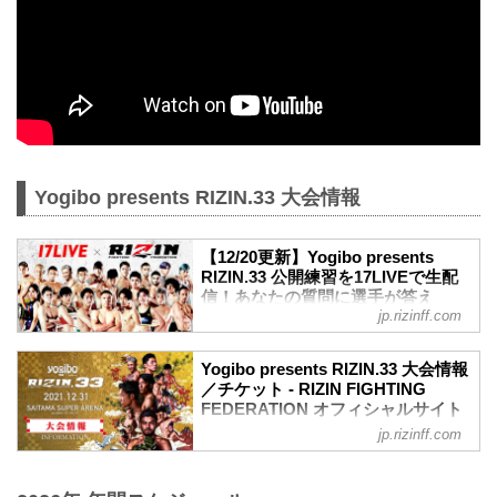
Yogibo presents RIZIN.33 大会情報
【12/20更新】Yogibo presents
RIZIN.33 公開練習を17LIVEで生配
信！あなたの質問に選手が答え
jp.rizinff.com
る？！ - RIZIN FIGHTING
FEDERATION オフィシャルサイト
12月31日（金）さいたまスーパーアリー
Yogibo presents RIZIN.33 大会情報
ナで開催されるYogibo presents RIZIN.33
／チケット - RIZIN FIGHTING
の出場選手たちによる公開練習を、
FEDERATION オフィシャルサイト
17LIVEで生配信することが決定したぞ！
jp.rizinff.com
大会概要
公開練習の様子はRIZIN FF 公式アカウン
名称
トから生配信され、選手への質疑応答も
Yogibo presents RIZIN.33
行われる予定だ！選手へ質疑の際に、ラ