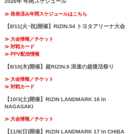
2026年 年間スケジュール
日時
イブ配信中に寄せられたコメントを選手
2021年12月31日（金）11:30開場 / 13:30
に質問することも…！？
開始
≫ 発表済み年間スケジュールはこちら
大会を間近に控えた選手たちの練習風
終了予定時間
景、質疑応答の様子を是非ライブ配信で
22:30～23:00
【8/11(火･祝)開催】RIZIN.54 トヨタアリーナ大会
チェックしよう！
※試合内容、イベント進行によって終了
スケジュール更新情報
予定時間が前後することがありますので
12/20更新
≫ 大会情報／チケット
ご了承ください。
以下の公開練...
≫ 対戦カード
会場
さいたまスーパーアリーナ
≫ PPV配信情報
JR京浜東北線・JR上野東京ライン（宇都
宮線・高崎線）「さいたま新都心」駅か
【9/10(木)開催】超RIZIN.5 浪速の超復活祭り
ら徒歩3分
JR埼京線「北与野」駅から徒歩7分
≫ 大会情報／チケット
たまアリ△タウン ー キテ、ミテ、ジッカ
ン
≫ 対戦カード
「たまアリ△タウン」のサイトで...
【10/3(土)開催】RIZIN LANDMARK 16 in
NAGASAKI
≫ 大会情報／チケット
【11/8(日)開催】RIZIN LANDMARK 17 in CHIBA