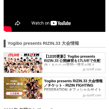
Yogibo presents RIZIN.33 大会情報
【12/20更新】Yogibo presents
RIZIN.33 公開練習を17LIVEで生配
信！あなたの質問に選手が答え
jp.rizinff.com
る？！ - RIZIN FIGHTING
FEDERATION オフィシャルサイト
12月31日（金）さいたまスーパーアリー
Yogibo presents RIZIN.33 大会情報
ナで開催されるYogibo presents RIZIN.33
／チケット - RIZIN FIGHTING
の出場選手たちによる公開練習を、
FEDERATION オフィシャルサイト
17LIVEで生配信することが決定したぞ！
jp.rizinff.com
大会概要
公開練習の様子はRIZIN FF 公式アカウン
名称
トから生配信され、選手への質疑応答も
Yogibo presents RIZIN.33
行われる予定だ！選手へ質疑の際に、ラ