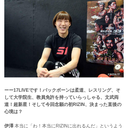
ーー17LIVEです！バックボーンは柔道、レスリング、そ
して大学院生、教員免許を持っていらっしゃる、文武両
道！超新星！そして今回念願の初RIZIN、決まった直後の
心境は？
伊澤
本当に「わ！本当にRIZINに出れるんだ」というよう