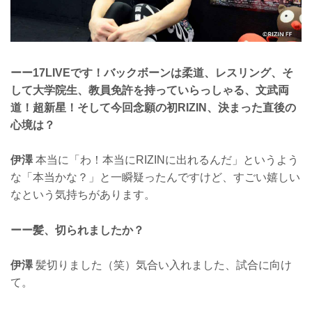
ーー17LIVEです！バックボーンは柔道、レスリング、そ
して大学院生、教員免許を持っていらっしゃる、文武両
道！超新星！そして今回念願の初RIZIN、決まった直後の
心境は？
伊澤
本当に「わ！本当にRIZINに出れるんだ」というよう
な「本当かな？」と一瞬疑ったんですけど、すごい嬉しい
なという気持ちがあります。
ーー髪、切られましたか？
伊澤
髪切りました（笑）気合い入れました、試合に向け
て。