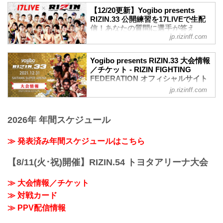
【12/20更新】Yogibo presents
RIZIN.33 公開練習を17LIVEで生配
信！あなたの質問に選手が答え
jp.rizinff.com
る？！ - RIZIN FIGHTING
FEDERATION オフィシャルサイト
12月31日（金）さいたまスーパーアリー
Yogibo presents RIZIN.33 大会情報
ナで開催されるYogibo presents RIZIN.33
／チケット - RIZIN FIGHTING
の出場選手たちによる公開練習を、
FEDERATION オフィシャルサイト
17LIVEで生配信することが決定したぞ！
jp.rizinff.com
大会概要
公開練習の様子はRIZIN FF 公式アカウン
名称
トから生配信され、選手への質疑応答も
Yogibo presents RIZIN.33
行われる予定だ！選手へ質疑の際に、ラ
2026年 年間スケジュール
日時
イブ配信中に寄せられたコメントを選手
2021年12月31日（金）11:30開場 / 13:30
に質問することも…！？
開始
≫ 発表済み年間スケジュールはこちら
大会を間近に控えた選手たちの練習風
終了予定時間
景、質疑応答の様子を是非ライブ配信で
22:30～23:00
【8/11(火･祝)開催】RIZIN.54 トヨタアリーナ大会
チェックしよう！
※試合内容、イベント進行によって終了
スケジュール更新情報
予定時間が前後することがありますので
12/20更新
≫ 大会情報／チケット
ご了承ください。
以下の公開練...
≫ 対戦カード
会場
さいたまスーパーアリーナ
≫ PPV配信情報
JR京浜東北線・JR上野東京ライン（宇都