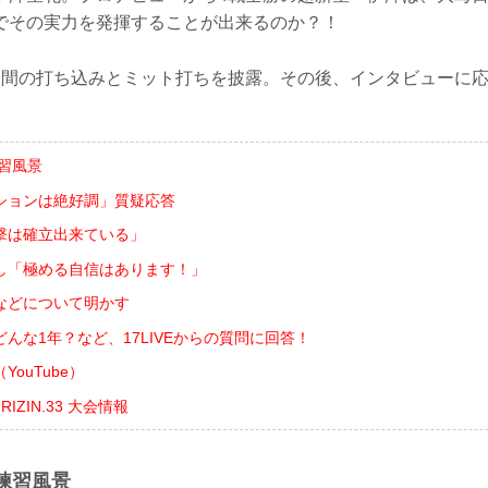
でその実力を発揮することが出来るのか？！
分間の打ち込みとミット打ちを披露。その後、インタビューに
習風景
ションは絶好調」質疑応答
撃は確立出来ている」
し「極める自信はあります！」
などについて明かす
んな1年？など、17LIVEからの質問に回答！
ouTube）
ts RIZIN.33 大会情報
練習風景