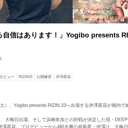
はあります！」Yogibo presents RIZ
6
タビュー
RIZIN33
公開練習
伊澤星花
（土）、Yogibo presents RIZIN.33へ出場する伊澤星花が
して、大晦日出場、そして浜崎朱加との対戦が決定した現・DEEP 
伊澤星花。プロデビューから4戦全勝の超新星・伊澤は、大晦