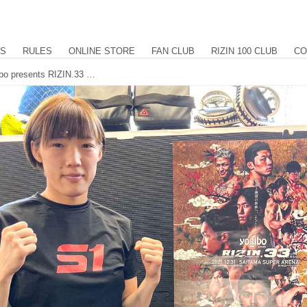
US
RULES
ONLINE STORE
FAN CLUB
RIZIN 100 CLUB
CO
伊澤「極める自信はあります！」Yogibo presents RIZIN.33 公開練習