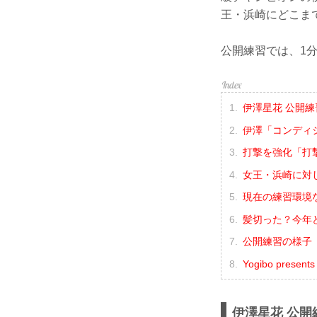
王・浜崎にどこま
公開練習では、1
伊澤星花 公開練
伊澤「コンディ
打撃を強化「打
女王・浜崎に対
現在の練習環境
髪切った？今年ど
公開練習の様子（Y
Yogibo presen
伊澤星花 公開