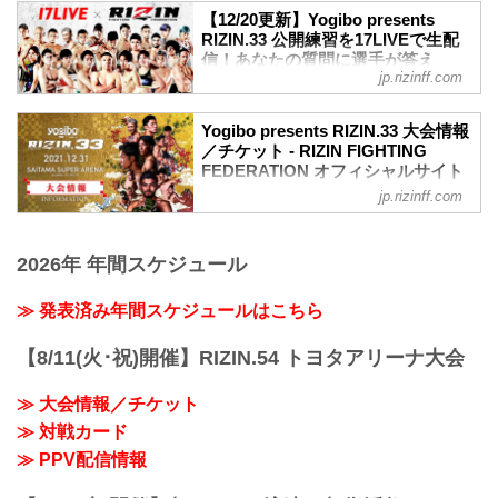
【12/20更新】Yogibo presents
RIZIN.33 公開練習を17LIVEで生配
信！あなたの質問に選手が答え
jp.rizinff.com
る？！ - RIZIN FIGHTING
FEDERATION オフィシャルサイト
12月31日（金）さいたまスーパーアリー
Yogibo presents RIZIN.33 大会情報
ナで開催されるYogibo presents RIZIN.33
／チケット - RIZIN FIGHTING
の出場選手たちによる公開練習を、
FEDERATION オフィシャルサイト
17LIVEで生配信することが決定したぞ！
jp.rizinff.com
大会概要
公開練習の様子はRIZIN FF 公式アカウン
名称
トから生配信され、選手への質疑応答も
Yogibo presents RIZIN.33
行われる予定だ！選手へ質疑の際に、ラ
2026年 年間スケジュール
日時
イブ配信中に寄せられたコメントを選手
2021年12月31日（金）11:30開場 / 13:30
に質問することも…！？
開始
≫ 発表済み年間スケジュールはこちら
大会を間近に控えた選手たちの練習風
終了予定時間
景、質疑応答の様子を是非ライブ配信で
22:30～23:00
【8/11(火･祝)開催】RIZIN.54 トヨタアリーナ大会
チェックしよう！
※試合内容、イベント進行によって終了
スケジュール更新情報
予定時間が前後することがありますので
12/20更新
≫ 大会情報／チケット
ご了承ください。
以下の公開練...
≫ 対戦カード
会場
さいたまスーパーアリーナ
≫ PPV配信情報
JR京浜東北線・JR上野東京ライン（宇都
宮線・高崎線）「さいたま新都心」駅か