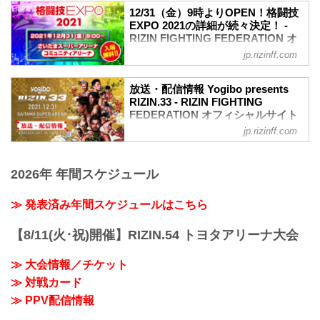
Yogibo presents RIZIN.33
12/31（金）9時よりOPEN！格闘技
日時
EXPO 2021の詳細が続々決定！ -
2021年12月31日（金）11:30開場 / 13:30
RIZIN FIGHTING FEDERATION オ
開始
フィシャルサイト
jp.rizinff.com
終了予定時間
12月31日（金）さいたまスーパーアリー
22:30～23:00
ナのコミュニティアリーナで行われる
放送・配信情報 Yogibo presents
※試合内容、イベント進行によって終了
『格闘技EXPO 2021』の詳細が続々決定
RIZIN.33 - RIZIN FIGHTING
予定時間が前後することがありますので
したぞ！
FEDERATION オフィシャルサイト
ご了承ください。
RIZINファイターによるスペシャルトーク
会場
jp.rizinff.com
12月31日（金）さいたまスーパーアリー
ショーや那須川天心メモリアルミュージ
さいたまスーパーアリーナ
ナで開催されるYogibo presents RIZIN.33
アム、RIZINオリジナルお守りが買える
JR京浜東北線・JR上野東京ライン（宇都
の放送・配信情報をまとめたぞ！
RIZIN神社など、皆んなで楽しめるブース
宮線・高崎線）「さいたま新都心」駅か
2026年 年間スケジュール
会場に行けない方は、Exciting RIZIN、
が盛りだくさん！
ら徒歩3分
RIZIN LIVEまたはスカパー！で、2021年
格闘技EXPO 2021は入場無料！大晦日は
JR埼京線「北与野」駅から徒歩7分
を締めくくる格闘技の祭典 RIZIN.33を全
≫ 発表済み年間スケジュールはこちら
コミュニティアリーナで格闘技EXPO
たまアリ△タウン ー キテ、ミテ、ジッカ
試合リアルタイムで視聴しよう！
2021を楽しもう！
ン
放送・配信スケジュール一覧
格闘技EXPO 2021 概要
【8/11(火･祝)開催】RIZIN.54 トヨタアリーナ大会
「たまアリ△タウン」のサイトで...
事前番組
開催日時
日付 時間 放送・配信媒体 番組名・その
2021年12月31日（金）9:00開始
≫ 大会情報／チケット
他
...
≫ 対戦カード
12/20（月） 20:30〜 RIZIN FF公式
YouTube RIZIN TV 〜大晦日勝敗予...
≫ PPV配信情報