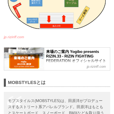
jp.rizinff.com
来場のご案内 Yogibo presents
RIZIN.33 - RIZIN FIGHTING
FEDERATION オフィシャルサイト
jp.rizinff.com
12月31日（金）さいたまスーパーアリー
ナで開催されるYogibo presents RIZIN.33
の大会当日の会場について、現時点で決
MOBSTYLESとは
定している内容についてご案内いたしま
す。
来場者情報登録のお願い ※必須
12月31日（金）さいたまスーパーアリー
モブスタイルス(MOBSTYLES)は、田原洋がプロデュー
ナで開催されるYogibo presents RIZIN.33
では、日本スポーツ協会が作成した「ス
スするストリート系アパレルブランド。田原洋はもとも
ポーツイベントの再開に向けた感染拡大
とスケートボード、スノーボード、BMXなどを取り扱う