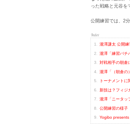
った戦略と元谷を
公開練習では、2
瀧澤謙太 公開練
瀧澤「練習バチ
対戦相手の朝倉
瀧澤「（朝倉の
トーナメントに
新技は？フィジカ
瀧澤「ニータッ
公開練習の様子（Y
Yogibo presen