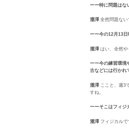
ーー特に問題はな
瀧澤
全然問題ない
ーー今の12月1
瀧澤
はい、全然や
ーー今の練習環境
古などには行かれ
瀧澤
ここと、週3
すね。
ーーそこはフィジ
瀧澤
フィジカルで