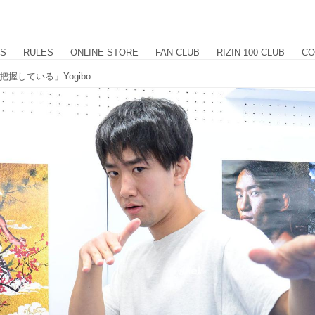
US
RULES
ONLINE STORE
FAN CLUB
RIZIN 100 CLUB
CO
瀧澤「（朝倉の）打撃のメカニズムを把握している」Yogibo presents RIZIN.33 公開練習