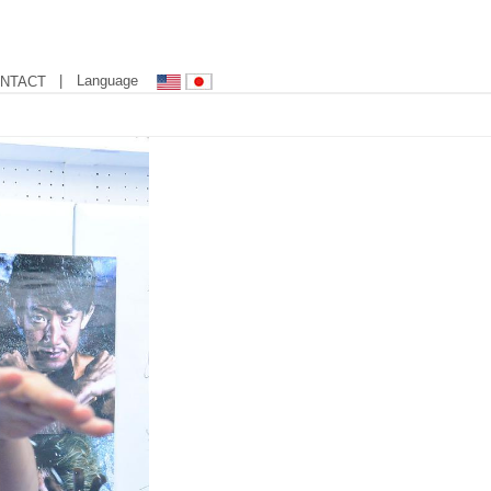
| Language
NTACT