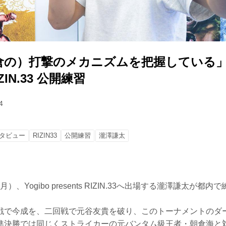
の）打撃のメカニズムを把握している」Yo
RIZIN.33 公開練習
4
タビュー
RIZIN33
公開練習
瀧澤謙太
（月）、Yogibo presents RIZIN.33へ出場する瀧澤謙太が
戦で今成を、二回戦で元谷友貴を破り、このトーナメントのダ
準決勝では同じくストライカーの元バンタム級王者・朝倉海と