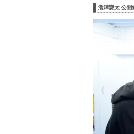
瀧澤謙太 公開