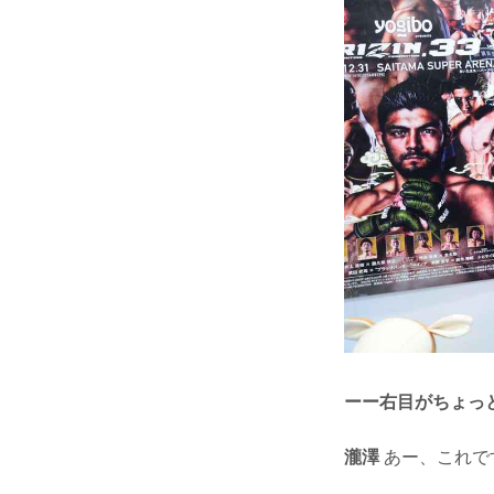
ーー右目がちょっ
瀧澤
あー、これで