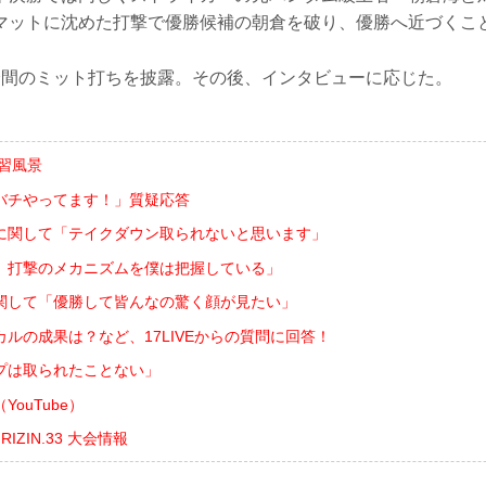
マットに沈めた打撃で優勝候補の朝倉を破り、優勝へ近づくこ
分間のミット打ちを披露。その後、インタビューに応じた。
習風景
バチやってます！」質疑応答
に関して「テイクダウン取られないと思います」
）打撃のメカニズムを僕は把握している」
関して「優勝して皆んなの驚く顔が見たい」
ルの成果は？など、17LIVEからの質問に回答！
プは取られたことない」
ouTube）
ts RIZIN.33 大会情報