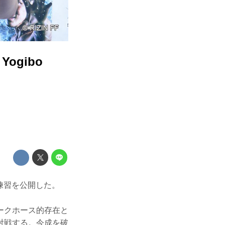
gibo
都内で練習を公開した。
ークホース的存在と
対戦する。今成を破