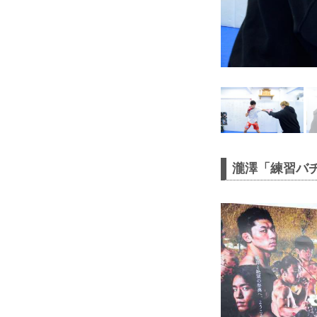
瀧澤「練習バ