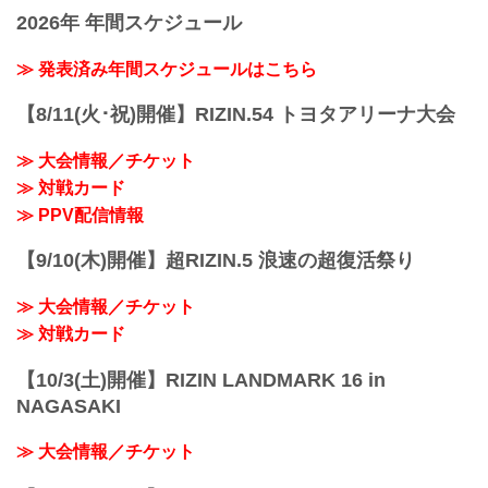
Yogibo presents RIZIN.33
トから生配信され、選手への質疑応答も
2026年 年間スケジュール
日時
行われる予定だ！選手へ質疑の際に、ラ
2021年12月31日（金）12:00開場（予
イブ配信中に寄せられたコメントを選手
定）/ 14:00開始（予定）
≫ 発表済み年間スケジュールはこちら
に質問することも…！？
※開場・開始時間は予定です。決定次第
大会を間近に控えた選手たちの練習風
RIZIN FFオフィシャルサイトにてご案内
【8/11(火･祝)開催】RIZIN.54 トヨタアリーナ大会
景、質疑応答の様子を是非ライブ配信で
します。
チェックしよう！
終了予定時間
公開練習 17LIVE 配信スケジュール
≫ 大会情報／チケット
※未定
17LI...
≫ 対戦カード
※試合内容、イベント進行によって終了
予定時間が前後することがありますので
≫ PPV配信情報
ご了承ください。
会場
【9/10(木)開催】超RIZIN.5 浪速の超復活祭り
さいたまスーパーアリーナ
JR京浜東北線・JR上野東京ライン（宇都
≫ 大会情報／チケット
宮線・高崎線）「さいたま新都心」駅か
ら徒歩3分
≫ 対戦カード
JR埼京線「北与野」駅...
【10/3(土)開催】RIZIN LANDMARK 16 in
NAGASAKI
≫ 大会情報／チケット