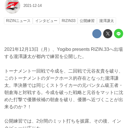
2021-12-14
RIZINニュース
インタビュー
RIZIN33
公開練習
瀧澤謙太
2021年12月13日（月）、Yogibo presents RIZIN.33へ出場
する瀧澤謙太が都内で練習を公開した。
トーナメント一回戦で今成を、二回戦で元谷友貴を破り、
このトーナメントのダークホース的存在となった瀧澤謙
太。準決勝では同じくストライカーの元バンタム級王者・
朝倉海と対戦する。今成を破った戦略と元谷をマットに沈
めた打撃で優勝候補の朝倉を破り、優勝へ近づくことが出
来るのか？！
公開練習では、2分間のミット打ちを披露。その後、イン