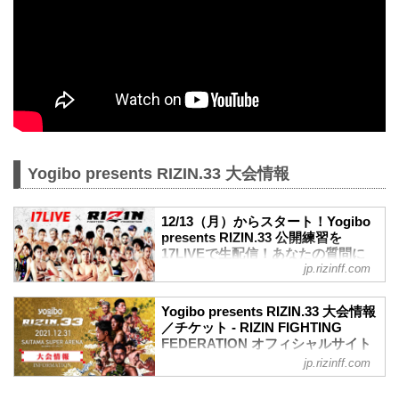
Yogibo presents RIZIN.33 大会情報
12/13（月）からスタート！Yogibo
presents RIZIN.33 公開練習を
17LIVEで生配信！あなたの質問に
jp.rizinff.com
選手が答える？！ - RIZIN
FIGHTING FEDERATION オフィシ
ャルサイト
Yogibo presents RIZIN.33 大会情報
12月31日（金）さいたまスーパーアリー
／チケット - RIZIN FIGHTING
ナで開催されるYogibo presents RIZIN.33
FEDERATION オフィシャルサイト
の出場選手たちによる公開練習を、
jp.rizinff.com
大会概要
17LIVEで生配信することが決定したぞ！
名称
公開練習の様子はRIZIN FF 公式アカウン