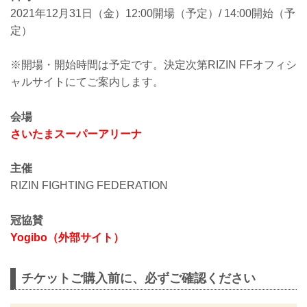
RIZIN JAPAN GP2021 バンタム級トーナ
2021年12月31日（金）12:00開場（予定）/ 14:00開始（予
メント 準決勝／扇久保博正 vs. 井上直...
定）
※開場・開始時間は予定です。決定次第RIZIN FFオフィシ
ャルサイトにてご案内します。
会場
さいたまスーパーアリーナ
主催
RIZIN FIGHTING FEDERATION
冠協賛
Yogibo（外部サイト）
チケットご購入前に、必ずご確認ください