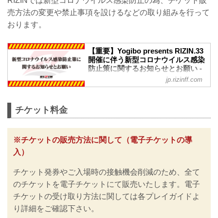
RIZINでは新型コロナウイルス感染防止の為、チケット販
売方法の変更や禁止事項を設けるなどの取り組みを行って
おります。
【重要】Yogibo presents RIZIN.33
開催に伴う新型コロナウイルス感染
防止策に関するお知らせとお願い -
RIZIN FIGHTING FEDERATION オ
jp.rizinff.com
フィシャルサイト
※お願い※
チケットご購入前に、必ずご確認くださ
チケット料金
い。
RIZINではイベント開催に際し、日本スポ
ーツ協会が作成した「スポーツイベント
※チケットの販売方法に関して（電子チケットの導
の再開に向けた感染拡大予防ガイドライ
入）
ン」、また「さいたまスーパーアリーナ
公演開催ガイドライン」に基づき、新型
チケット発券やご入場時の接触機会削減のため、全て
コロナウイルス感染防止の為のチケット
の販売方法の変更や入退場規制の実施、
のチケットを電子チケットにて販売いたします。電子
また禁止事項を設けるなど、新たな取り
チケットの受け取り方法に関しては各プレイガイドよ
組みを行いますのでご案内いたします。
り詳細をご確認下さい。
皆さまには大変ご不便をおかけいたしま