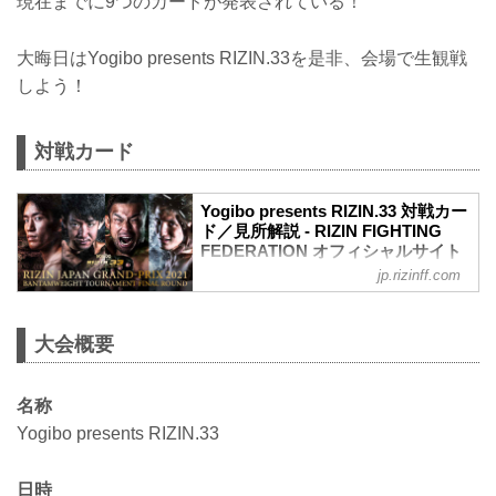
現在までに9つのカードが発表されている！
大晦日はYogibo presents RIZIN.33を是非、会場で生観戦
しよう！
対戦カード
Yogibo presents RIZIN.33 対戦カー
ド／見所解説 - RIZIN FIGHTING
FEDERATION オフィシャルサイト
jp.rizinff.com
RIZINマッチメイク担当のチャーリーが対
戦カードの見所を紹介！選手のバッグボ
ーンやストロングポイントを把握すれ
大会概要
ば、試合観戦がもっと楽しくなる！観戦
前に是非チェックしておこう！
※見所解説は随時更新いたします。
名称
RIZIN JAPAN GP2021 バンタム級トーナ
メント 準決勝／朝倉海 vs. 瀧澤謙太
Yogibo presents RIZIN.33
RIZIN MMAトーナメントルール：5分
3R（61.0kg）
日時
朝倉海 vs. 瀧澤謙太