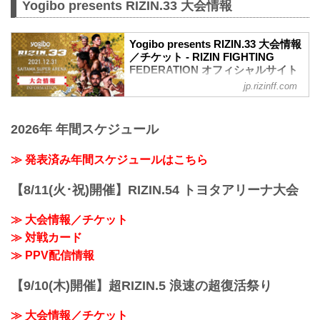
Yogibo presents RIZIN.33 大会情報
Yogibo presents RIZIN.33 大会情報
／チケット - RIZIN FIGHTING
FEDERATION オフィシャルサイト
jp.rizinff.com
大会概要
名称
Yogibo presents RIZIN.33
2026年 年間スケジュール
日時
2021年12月31日（金）12:00開場（予
定）/ 14:00開始（予定）
≫ 発表済み年間スケジュールはこちら
※開場・開始時間は予定です。決定次第
RIZIN FFオフィシャルサイトにてご案内
【8/11(火･祝)開催】RIZIN.54 トヨタアリーナ大会
します。
終了予定時間
≫ 大会情報／チケット
※未定
≫ 対戦カード
※試合内容、イベント進行によって終了
予定時間が前後することがありますので
≫ PPV配信情報
ご了承ください。
会場
【9/10(木)開催】超RIZIN.5 浪速の超復活祭り
さいたまスーパーアリーナ
JR京浜東北線・JR上野東京ライン（宇都
≫ 大会情報／チケット
宮線・高崎線）「さいたま新都心」駅か