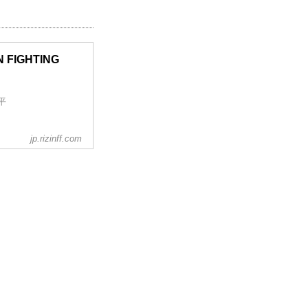
N FIGHTING
平
jp.rizinff.com
ドパンチ）
中田大貴