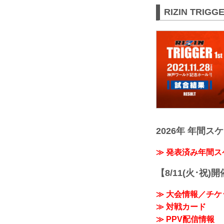
RIZIN TRIG
2026年 年間ス
≫ 発表済み年間
【8/11(火･祝)
≫ 大会情報／チケ
≫ 対戦カード
≫ PPV配信情報