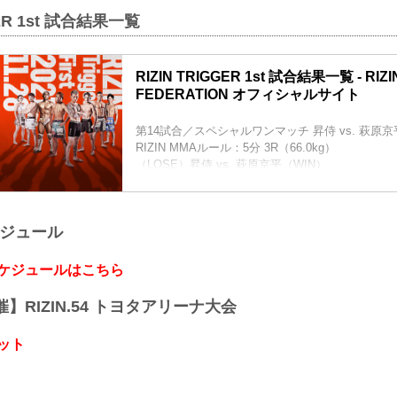
GER 1st 試合結果一覧
RIZIN TRIGGER 1st 試合結果一覧 - RIZI
FEDERATION オフィシャルサイト
第14試合／スペシャルワンマッチ 昇侍 vs. 萩原京
RIZIN MMAルール：5分 3R（66.0kg）
（LOSE）昇侍 vs. 萩原京平（WIN）
2R 1分19秒 TKO（レフェリーストップ：スタン
≫ 試合結果詳細
第13試合／スペシャルワンマッチ 堀江圭功 vs. 
ケジュール
RIZIN MMAルール：5分 3R（68.0kg）
（WIN）堀江圭功 vs. 中田大貴（LOSE）
3R 判定 （3-0）
スケジュールはこちら
≫ 試合結果詳細
第12試合／スペシャルワンマッチ ストラッサー...
開催】RIZIN.54 トヨタアリーナ大会
ット