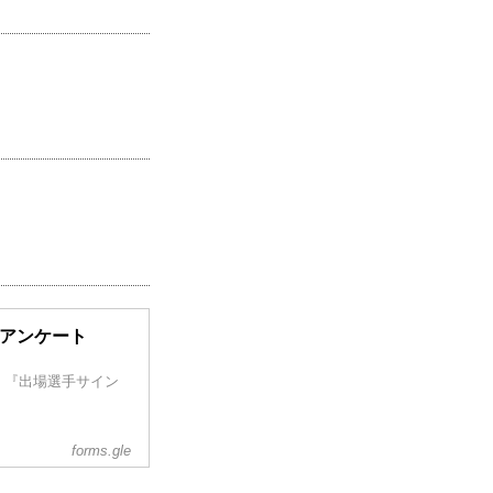
聴者アンケート
、『出場選手サイン
forms.gle