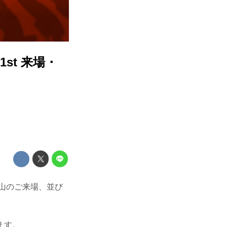
st 来場・
、沢山のご来場、並び
ます。