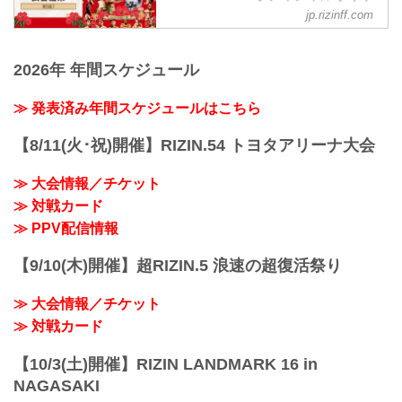
jp.rizinff.com
第13試合／スペシャルワンマッチ RENA
vs. 山本美憂
RIZIN 女子MMAルール：5分
2026年 年間スケジュール
3R（50.0kg）
（WIN）RENA vs. 山本美憂（LOSE）
2R 3分35秒 TKO（レフェリーストップ：
≫ 発表済み年間スケジュールはこちら
グラウンドパンチ）
≫ 試合結果詳細
【8/11(火･祝)開催】RIZIN.54 トヨタアリーナ大会
第12試合／スペシャルワンマッチ 皇治
vs. 祖根寿麻
≫ 大会情報／チケット
RIZIN キックボクシングルール：3分
≫ 対戦カード
3R（62.0kg）
（WIN）皇治 vs. 祖根寿麻（LOSE）
≫ PPV配信情報
3R 判定 （3-0）
≫ 試合結果詳細
【9/10(木)開催】超RIZIN.5 浪速の超復活祭り
第11試合／スペシャルワンマッ...
≫ 大会情報／チケット
≫ 対戦カード
【10/3(土)開催】RIZIN LANDMARK 16 in
NAGASAKI