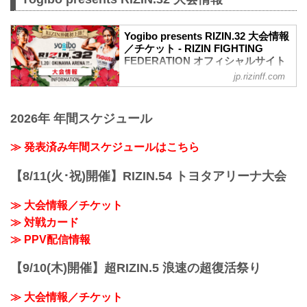
Yogibo presents RIZIN.32 大会情報
／チケット - RIZIN FIGHTING
FEDERATION オフィシャルサイト
jp.rizinff.com
MOVIE
／
Yogibo presents #RIZIN32�
2026年 年間スケジュール
＼
�：11.20(土) 14:00開始(予定)
�：沖縄アリーナ
≫ 発表済み年間スケジュールはこちら
�：
�チケット一般発売 10/31(日)~
【8/11(火･祝)開催】RIZIN.54 トヨタアリーナ大会
pic.twitter.com/pq0DaikQpC
— RIZIN FF OFFICIAL (@rizin_PR)
≫ 大会情報／チケット
October 29, 2021
≫ 対戦カード
大会概要
名称
≫ PPV配信情報
Yogibo presents RIZIN.32
日時
【9/10(木)開催】超RIZIN.5 浪速の超復活祭り
2021年11月20日（土）12:30開場 / 14:00
開始
≫ 大会情報／チケット
終了予定時間