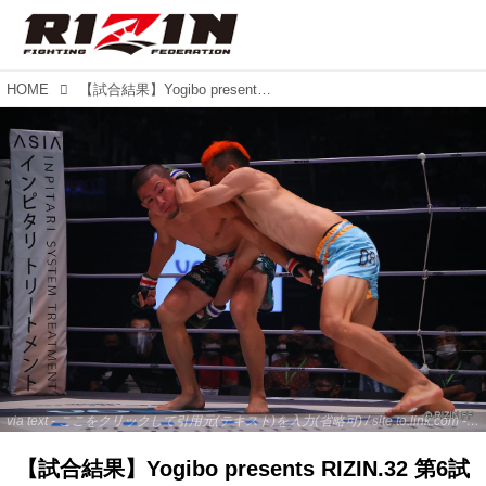
HOME
【試合結果】Yogibo presents RIZIN.32 第6試合／安谷屋智弘 vs. 宮城友一
via text - ここをクリックして引用元(テキスト)を入力(省略可) / site.to.link.com - ここをクリックして引用元を入力(省略可)
【試合結果】Yogibo presents RIZIN.32 第6試