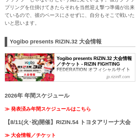
プリングを仕掛けてきたらそれを当然迎え撃つ準備が出来
ているので、彼のペースにさせずに、自分もそこで戦いた
いと思います。
Yogibo presents RIZIN.32 大会情報
Yogibo presents RIZIN.32 大会情報
／チケット - RIZIN FIGHTING
FEDERATION オフィシャルサイト
jp.rizinff.com
MOVIE
／
Yogibo presents #RIZIN32�
2026年 年間スケジュール
＼
�：11.20(土) 14:00開始(予定)
�：沖縄アリーナ
≫ 発表済み年間スケジュールはこちら
�：
�チケット一般発売 10/31(日)~
【8/11(火･祝)開催】RIZIN.54 トヨタアリーナ大会
pic.twitter.com/pq0DaikQpC
— RIZIN FF OFFICIAL (@rizin_PR)
≫ 大会情報／チケット
October 29, 2021