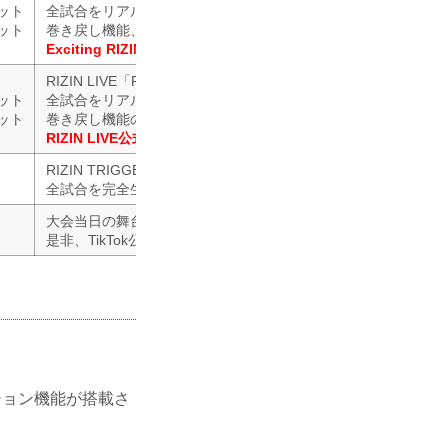
ケット
全試合をリアルタイム生配信！
ケット
巻き戻し機能、リアクション機能が搭載！
Exciting RIZIN 公式お問い合わせフォーム
による問い合わせ可
RIZIN LIVE「RIZIN TRIGGER 1st」
ケット
全試合をリアルタイム生配信！
ケット
巻き戻し機能の追加！
RIZIN LIVE公式Twitter
による問合わせ対応
RIZIN TRIGGER 1st
全試合を完全生中継でお届け！高画質&大画面で見るならスカハ
大会当日の舞台裏の様子を随時アップ！
是非、TikTok公式アカウントをフォローしよう！
クション機能が搭載さ