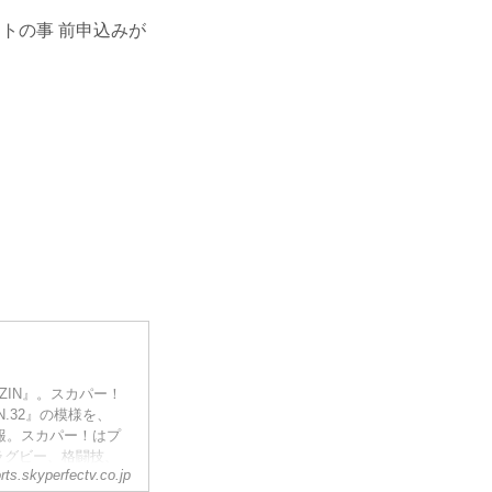
ットの事 前申込みが
ZIN』。スカパー！
N.32』の模様を、
報。スカパー！はプ
ラグビー、格闘技、
rts.skyperfectv.co.jp
心に放送・配信！