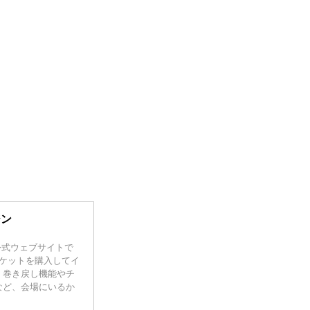
ジン
）の公式ウェブサイトで
のチケットを購入してイ
。巻き戻し機能やチ
など、会場にいるか