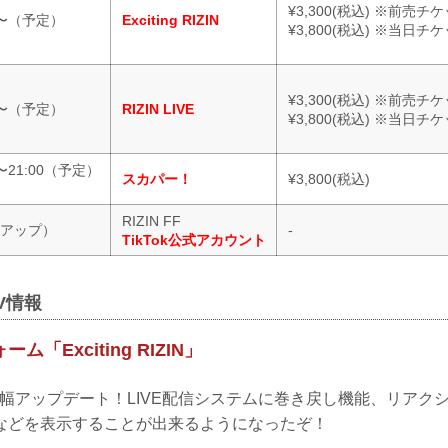
¥3,300(税込) ※前売チ
0〜（予定）
Exciting RIZIN
¥3,800(税込) ※当日チ
¥3,300(税込) ※前売チ
0〜（予定）
RIZIN LIVE
¥3,800(税込) ※当日チ
0〜21:00（予定）
スカパー！
¥3,800(税込)
RIZIN FF
アップ）
-
TikTok公式アカウント
V情報
「Exciting RIZIN」
IZINが大幅アップデート！LIVE配信システムに巻き戻し機能、リア
などを表示することが出来るようになったぞ！