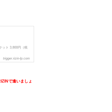
）
ット 3,800円（税
trigger.rizin-lp.com
RIZINで逢いましょ