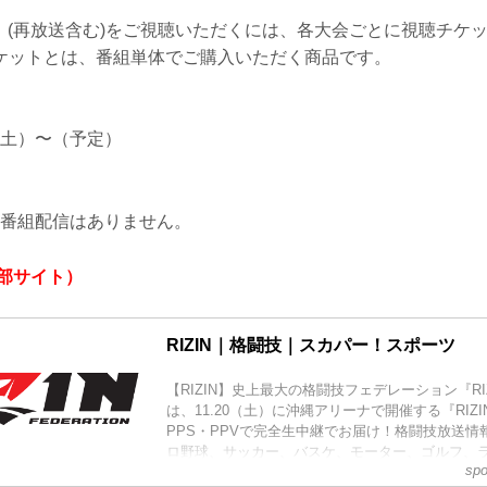
V大会』(再放送含む)をご視聴いただくには、各大会ごとに視聴チケ
ケットとは、番組単体でご購入いただく商品です。
日（土）〜（予定）
）※番組配信はありません。
外部サイト）
RIZIN｜格闘技｜スカパー！スポーツ
【RIZIN】史上最大の格闘技フェデレーション『RI
は、11.20（土）に沖縄アリーナで開催する『RIZI
PPS・PPVで完全生中継でお届け！格闘技放送情
ロ野球、サッカー、バスケ、モーター、ゴルフ、
spo
サイクル、テニスなど様々なスポーツを生中継中