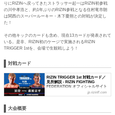
りにRIZINへ戻ってきたストラッサー起一はRIZIN初参戦
の川中孝浩と、約1年ぶりのRIZIN参戦となる住村竜市朗
は関西のスーパールーキー・木下憂朔との対戦が決定し
た！
その他キックのカードも含め、現在13カードが発表されて
いる。是非、RIZIN初のケージで実施されるRIZIN
TRIGGER 1stを、会場で生観戦しよう！
対戦カード
RIZIN TRIGGER 1st 対戦カード／
見所解説 - RIZIN FIGHTING
FEDERATION オフィシャルサイト
jp.rizinff.com
RIZINマッチメイク担当のチャーリーが対
戦カードの見所を紹介！選手のバッグボ
ーンやストロングポイントを把握すれ
大会概要
ば、試合観戦がもっと楽しくなる！観戦
前に是非チェックしておこう！