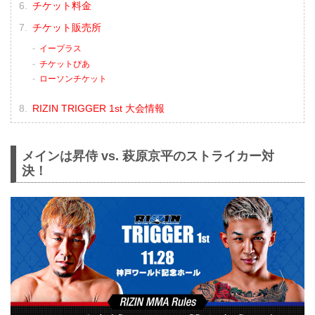
チケット料金
チケット販売所
イープラス
チケットぴあ
ローソンチケット
RIZIN TRIGGER 1st 大会情報
メインは昇侍 vs. 萩原京平のストライカー対
決！