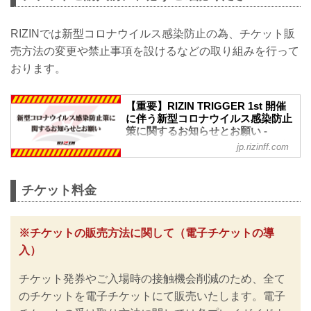
RIZINでは新型コロナウイルス感染防止の為、チケット販
売方法の変更や禁止事項を設けるなどの取り組みを行って
おります。
【重要】RIZIN TRIGGER 1st 開催
に伴う新型コロナウイルス感染防止
策に関するお知らせとお願い -
RIZIN FIGHTING FEDERATION オ
jp.rizinff.com
フィシャルサイト
※お願い※
チケットご購入前に、必ずご確認くださ
チケット料金
い。
RIZINではイベント開催に際し、日本スポ
ーツ協会が作成した「スポーツイベント
※チケットの販売方法に関して（電子チケットの導
の再開に向けた感染拡大予防ガイドライ
入）
ン」に基づき、新型コロナウイルス感染
防止の為のチケットの販売方法の変更や
チケット発券やご入場時の接触機会削減のため、全て
入退場規制の実施、また禁止事項を設け
るなど、新たな取り組みを行いますので
のチケットを電子チケットにて販売いたします。電子
ご案内いたします。