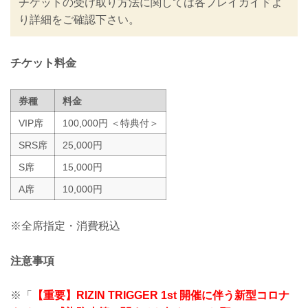
チケットの受け取り方法に関しては各プレイガイドよ
皆さまには大変ご不便をおかけいたしま
り詳細をご確認下さい。
すが、安心してご来場・ご観戦いただけ
ますよう努めてまいりますので、何卒ご
理解とご協力のほどよろしくお願いいた
します。
チケット料金
※なおこ...
券種
料金
VIP席
100,000円 ＜特典付＞
SRS席
25,000円
S席
15,000円
A席
10,000円
※全席指定・消費税込
注意事項
※「
【重要】RIZIN TRIGGER 1st 開催に伴う新型コロナ