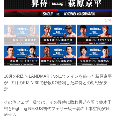
10月のRIZIN LANDMARK vol.1でメインを飾った萩原京平
が、9月のRIZIN.30で秒殺KO勝利した昇侍との対戦が決
定！
その他フェザー級では、その昇侍に敗れ再起を誓う鈴木千
裕とFighting NEXUS初代フェザー級王者の山本空良が対
戦する。