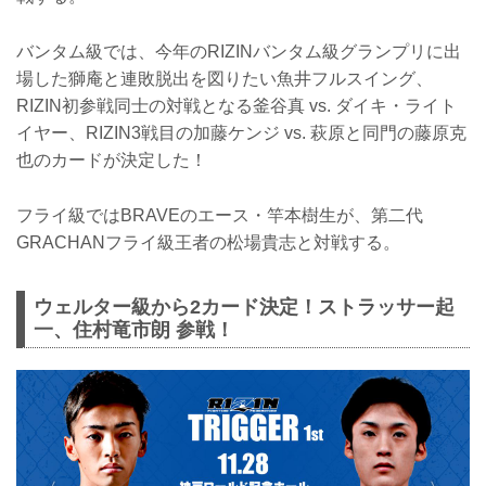
バンタム級では、今年のRIZINバンタム級グランプリに出
場した獅庵と連敗脱出を図りたい魚井フルスイング、
RIZIN初参戦同士の対戦となる釜谷真 vs. ダイキ・ライト
イヤー、RIZIN3戦目の加藤ケンジ vs. 萩原と同門の藤原克
也のカードが決定した！
フライ級ではBRAVEのエース・竿本樹生が、第二代
GRACHANフライ級王者の松場貴志と対戦する。
ウェルター級から2カード決定！ストラッサー起
一、住村竜市朗 参戦！