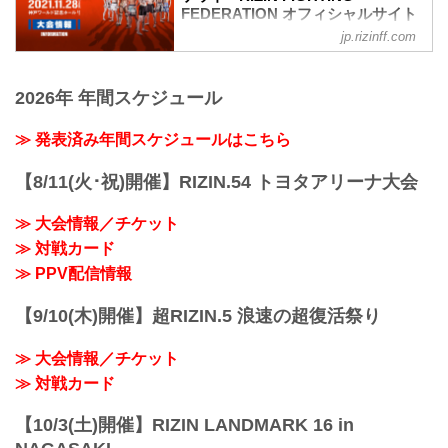
FEDERATION オフィシャルサイト
jp.rizinff.com
RIZIN TRIGGERとは
「TRIGGER（トリガー）」＝ 引き金を
引く／きっかけとなる／作動させる
2026年 年間スケジュール
ここから何かが始まる、新しいスターが
誕生する、という思いが込められた
「RIZIN TRIGGER」。
≫ 発表済み年間スケジュールはこちら
『再生・回帰、発掘・育成、地域活性』
をテーマに、主要都市を中心に開催して
【8/11(火･祝)開催】RIZIN.54 トヨタアリーナ大会
いる通常のナンバーシリーズやRIZIN
LANDMARKとは異なり、この「RIZIN
≫ 大会情報／チケット
TRIGGER」は今後、国内のあらゆる場所
≫ 対戦カード
で開催を予定。その地域の選手を発掘す
ることや、ナンバーシリーズやRIZIN
≫ PPV配信情報
LAND...
【9/10(木)開催】超RIZIN.5 浪速の超復活祭り
≫ 大会情報／チケット
≫ 対戦カード
【10/3(土)開催】RIZIN LANDMARK 16 in