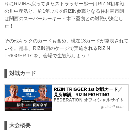
りにRIZINへ戻ってきたストラッサー起一はRIZIN初参戦
の川中孝浩と、約1年ぶりのRIZIN参戦となる住村竜市朗
は関西のスーパールーキー・木下憂朔との対戦が決定し
た！
その他キックのカードも含め、現在13カードが発表されて
いる。是非、RIZIN初のケージで実施されるRIZIN
TRIGGER 1stを、会場で生観戦しよう！
対戦カード
RIZIN TRIGGER 1st 対戦カード／
見所解説 - RIZIN FIGHTING
FEDERATION オフィシャルサイト
jp.rizinff.com
RIZINマッチメイク担当のチャーリーが対
戦カードの見所を紹介！選手のバッグボ
ーンやストロングポイントを把握すれ
大会概要
ば、試合観戦がもっと楽しくなる！観戦
前に是非チェックしておこう！