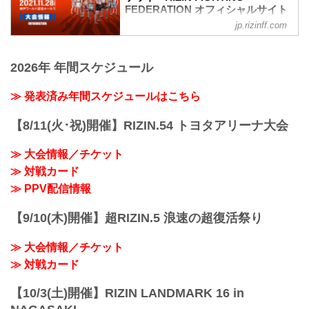
FEDERATION オフィシャルサイト
jp.rizinff.com
RIZIN TRIGGERとは
「TRIGGER（トリガー）」＝ 引き金を
引く／きっかけとなる／作動させる
2026年 年間スケジュール
ここから何かが始まる、新しいスターが
誕生する、という思いが込められた
「RIZIN TRIGGER」。
≫ 発表済み年間スケジュールはこちら
『再生・回帰、発掘・育成、地域活性』
をテーマに、主要都市を中心に開催して
【8/11(火･祝)開催】RIZIN.54 トヨタアリーナ大会
いる通常のナンバーシリーズやRIZIN
LANDMARKとは異なり、この「RIZIN
≫ 大会情報／チケット
TRIGGER」は今後、国内のあらゆる場所
≫ 対戦カード
で開催を予定。その地域の選手を発掘す
ることや、ナンバーシリーズやRIZIN
≫ PPV配信情報
LAND...
【9/10(木)開催】超RIZIN.5 浪速の超復活祭り
≫ 大会情報／チケット
≫ 対戦カード
【10/3(土)開催】RIZIN LANDMARK 16 in