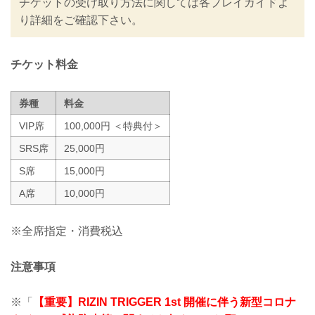
チケットの受け取り方法に関しては各プレイガイドよ
皆さまには大変ご不便をおかけいたしま
り詳細をご確認下さい。
すが、安心してご来場・ご観戦いただけ
ますよう努めてまいりますので、何卒ご
理解とご協力のほどよろしくお願いいた
します。
チケット料金
※なおこ...
券種
料金
VIP席
100,000円 ＜特典付＞
SRS席
25,000円
S席
15,000円
A席
10,000円
※全席指定・消費税込
注意事項
※「
【重要】RIZIN TRIGGER 1st 開催に伴う新型コロナ