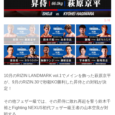
10月のRIZIN LANDMARK vol.1でメインを飾った萩原京平
が、9月のRIZIN.30で秒殺KO勝利した昇侍との対戦が決
定！
その他フェザー級では、その昇侍に敗れ再起を誓う鈴木千
裕とFighting NEXUS初代フェザー級王者の山本空良が対
戦する。