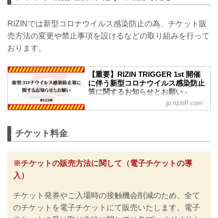
RIZINでは新型コロナウイルス感染防止の為、チケット販
売方法の変更や禁止事項を設けるなどの取り組みを行って
おります。
【重要】RIZIN TRIGGER 1st 開催
に伴う新型コロナウイルス感染防止
策に関するお知らせとお願い -
RIZIN FIGHTING FEDERATION オ
jp.rizinff.com
フィシャルサイト
※お願い※
チケットご購入前に、必ずご確認くださ
チケット料金
い。
RIZINではイベント開催に際し、日本スポ
ーツ協会が作成した「スポーツイベント
※チケットの販売方法に関して（電子チケットの導
の再開に向けた感染拡大予防ガイドライ
入）
ン」に基づき、新型コロナウイルス感染
防止の為のチケットの販売方法の変更や
チケット発券やご入場時の接触機会削減のため、全て
入退場規制の実施、また禁止事項を設け
るなど、新たな取り組みを行いますので
のチケットを電子チケットにて販売いたします。電子
ご案内いたします。