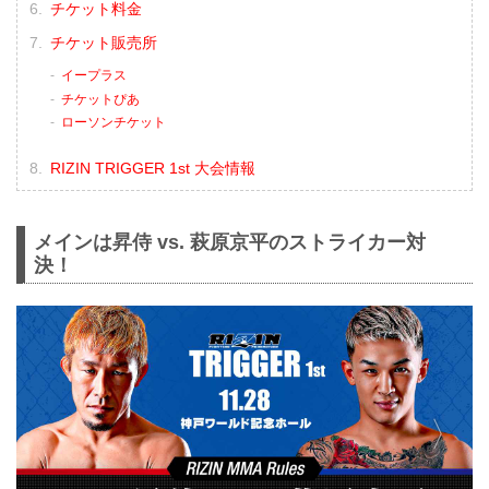
チケット料金
チケット販売所
イープラス
チケットぴあ
ローソンチケット
RIZIN TRIGGER 1st 大会情報
メインは昇侍 vs. 萩原京平のストライカー対
決！