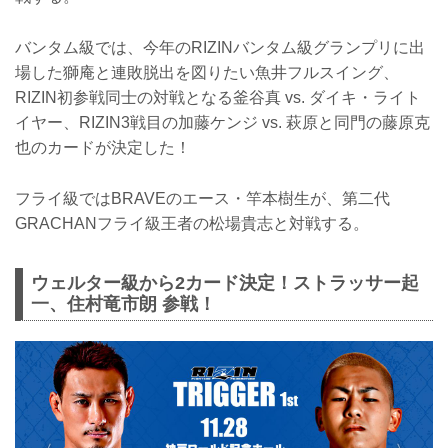
バンタム級では、今年のRIZINバンタム級グランプリに出
場した獅庵と連敗脱出を図りたい魚井フルスイング、
RIZIN初参戦同士の対戦となる釜谷真 vs. ダイキ・ライト
イヤー、RIZIN3戦目の加藤ケンジ vs. 萩原と同門の藤原克
也のカードが決定した！
フライ級ではBRAVEのエース・竿本樹生が、第二代
GRACHANフライ級王者の松場貴志と対戦する。
ウェルター級から2カード決定！ストラッサー起
一、住村竜市朗 参戦！