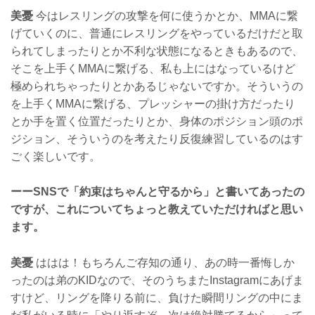
美憂
今はレスリングの攻撃を何に使うかとか、MMAに繋
げていくのに、普通にレスリングをやっているだけだと取
られてしまったりとか不利な状態になるときもあるので、
そこを上手くMMAに繋げる、私も上にはなっているけど
極められちゃったりとかあるじゃないですか。そういうの
を上手くMMAに繋げる、プレッシャーの掛け方だったり
とか手を置く位置だったりとか、身体のポジション頭のポ
ジション、そういうのを考えたり反復練習しているのはす
ごく楽しいです。
ーーSNSで「約束はちゃんと守るから」と書いてあったの
ですが、これについてちょっと教えていただければと思い
ます。
美憂
ははは！もちろんご存知の通り、あの時一番悔しか
ったのは弟のKIDなので、そのうちまたInstagramにあげま
すけど、リングを降りる前に、負けた瞬間リングの中にま