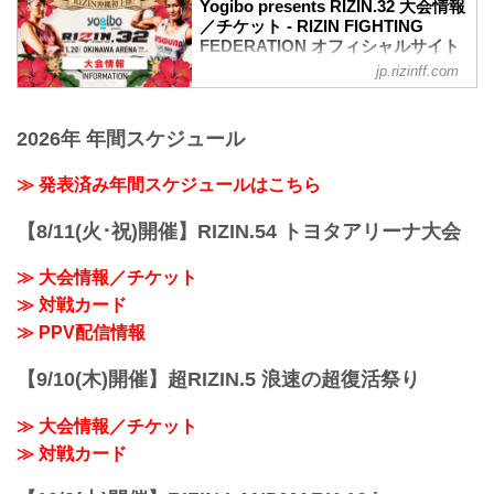
11月20日（土）沖縄アリーナで開催され
Yogibo presents RIZIN.32 大会情報
るYogibo presents RIZIN.32の、出場選手
／チケット - RIZIN FIGHTING
たちの公開練習を17LIVEで生配信するこ
FEDERATION オフィシャルサイト
とが決定したぞ！
jp.rizinff.com
MOVIE
公開練習の様子はRIZIN FF 公式アカウン
／
トから生配信され、選手への質疑応答も
Yogibo presents #RIZIN32�
行われる予定だ！選手へ質疑の際に、ラ
2026年 年間スケジュール
＼
イブ配信中に寄せられたコメントを選手
�：11.20(土) 14:00開始(予定)
に質問することも…！？
�：沖縄アリーナ
≫ 発表済み年間スケジュールはこちら
大会を間近に控えた選手たちの練習風
�：
景、質疑応答の様子を是非ライブ配信で
�チケット一般発売 10/31(日)~
【8/11(火･祝)開催】RIZIN.54 トヨタアリーナ大会
チェックしよう！
pic.twitter.com/pq0DaikQpC
公開練習 17LIVE 配信スケジュール
— RIZIN FF OFFICIAL (@rizin_PR)
17LIVEのアプリをダ...
≫ 大会情報／チケット
October 29, 2021
≫ 対戦カード
大会概要
名称
≫ PPV配信情報
Yogibo presents RIZIN.32
日時
【9/10(木)開催】超RIZIN.5 浪速の超復活祭り
2021年11月20日（土）12:30開場（予
定）/ 14:00開始（予定）
≫ 大会情報／チケット
※開場・開...
≫ 対戦カード