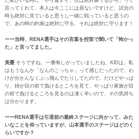
だ私がいる時に「やり返すぞ、次は絶対勝てるから」って
言ってくれて、本人は今ここには居ないですけど、試合の
時も絶対に見ていると思うし一緒に戦っていると思うの
で、あの時の約束は絶対に守る、それは絶対に守ります！
ーー当時、RENA選手はその言葉を控室で聞いて「怖かっ
た」と言ってました。
美憂
そうですね、一番悔しがっていましたね、KIDは。私
はもうなんか「なんのこっちゃ」って感じだったので、わ
けが分かんなくぶっ飛んでたりしてたので。だけどやっぱ
り、姉が目の前で負けるところを見て、やっぱり家族が目
の前で負けるところを見るのは凄く辛いので、その気持ち
は分かります。
ーーRENA選手は引退前の最終ステージに向かって、みた
いなことを仰っていますが、山本選手のステージはどのく
らいですか？