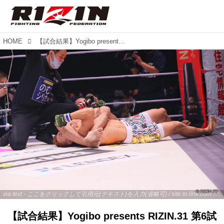
HOME
【試合結果】Yogibo presents RIZIN.31 第6試合／中村大介 vs. 新居すぐる
via text - ここをクリックして引用元(テキスト)を入力(省略可) / site.to.link.com - ここをクリックして引用元を入力(省略可)
【試合結果】Yogibo presents RIZIN.31 第6試