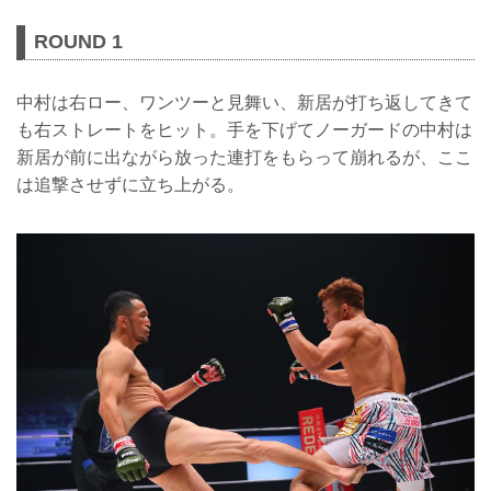
ROUND 1
中村は右ロー、ワンツーと見舞い、新居が打ち返してきて
も右ストレートをヒット。手を下げてノーガードの中村は
新居が前に出ながら放った連打をもらって崩れるが、ここ
は追撃させずに立ち上がる。