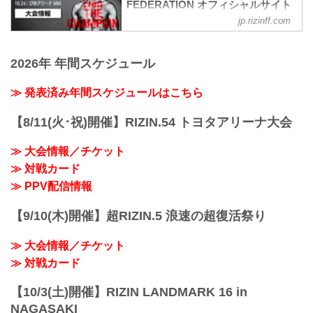
FEDERATION オフィシャルサイト
jp.rizinff.com
大会概要
名称
Yogibo presents RIZIN.31
2026年 年間スケジュール
日時
2021年10月24日（日）12:30開場 / 14:00
開始
≫ 発表済み年間スケジュールはこちら
終了予定時間
19:00〜20:00頃
【8/11(火･祝)開催】RIZIN.54 トヨタアリーナ大会
※試合内容、イベント進行によって終了
予定時間が前後することがありますので
≫ 大会情報／チケット
ご了承ください。
≫ 対戦カード
会場
ぴあアリーナMM
≫ PPV配信情報
≫ Googleマップで見る
!1m18!1m12!1m3!1d3249.958551664571!
【9/10(木)開催】超RIZIN.5 浪速の超復活祭り
2d139.62652771477258!3d35.4558205499
09475!2m3!1f0!2f...
≫ 大会情報／チケット
≫ 対戦カード
【10/3(土)開催】RIZIN LANDMARK 16 in
NAGASAKI