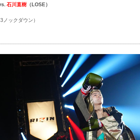
vs.
石川直樹
（LOSE）
O（3ノックダウン）