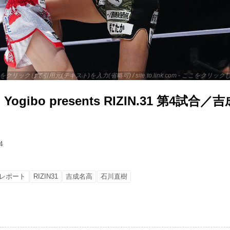
 - ここをクリックして引用元(テキスト)を入力(省略可) / site.to.link.com - ここをク
gibo presents RIZIN.31 第4試合／吉
4
レポート
RIZIN31
吉成名高
石川直樹