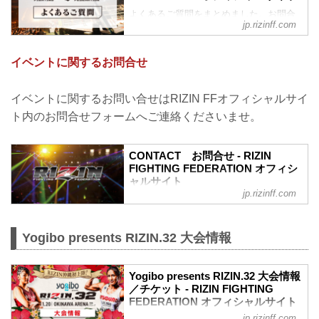
よくあるご質問をまとめました。お問合
jp.rizinff.com
わせの前に、一度ご確認下さい。
10/2（土）+WEED presents RIZIN
LANDMARK vol.1に関してのお問い合わ
イベントに関するお問合せ
せ
10月2日（土）に行われた+WEED
presents RIZIN LANDMARK vol.1におい
イベントに関するお問い合せはRIZIN FFオフィシャルサイ
て、ウェブサイトへのアクセス集中によ
ト内のお問合せフォームへご連絡くださいませ。
り、開演開始が1時間遅れたこと、お客
様・選手の皆様に多大なるご迷惑をおか
けいたしましたこと、深くお詫び申し上
CONTACT お問合せ - RIZIN
げます。
FIGHTING FEDERATION オフィシ
この件に関しての【U-NEXT RIZIN
ャルサイト
LANDMARK専...
jp.rizinff.com
RIZIN FIGHTING FEDERATION オフィシ
ャルサイトへのお問い合わせはこちら -
格闘技イベント「RIZIN」（ライジン）と
Yogibo presents RIZIN.32 大会情報
「RIZIN FIGHTING FEDERATION」（ラ
イジン ファイティング フェデレーショ
ン）の情報・加盟団体について発信して
Yogibo presents RIZIN.32 大会情報
いきます。
／チケット - RIZIN FIGHTING
FEDERATION オフィシャルサイト
jp.rizinff.com