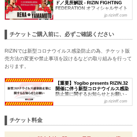
ド／見所解説 - RIZIN FIGHTING
FEDERATION オフィシャルサイト
jp.rizinff.com
スペシャルワンマッチ／RENA vs. 山本美
憂
RIZIN 女子MMAルール：5分 3R
チケットご購入前に、必ずご確認ください
RENA vs. 山本美憂
スペシャルワンマッチ／砂辺光久 vs. 村
元友太郎
RIZINでは新型コロナウイルス感染防止の為、チケット販
RIZIN MMAルール：5分 3R（57.0kg）
砂辺光久 vs. 村元友太郎
売方法の変更や禁止事項を設けるなどの取り組みを行って
スペシャルワンマッチ／安谷屋智弘 vs.
おります。
宮城友一
RIZIN MMAルール：5分 3R（57.0kg）
安谷屋智弘 vs. 宮城友一
【重要】Yogibo presents RIZIN.32
参戦決定選手
開催に伴う新型コロナウイルス感染
にっせー
防止策に関するお知らせとお願い -
“ブラックパンサー”ベイノア
RIZIN FIGHTING FEDERATION オ
jp.rizinff.com
皇治
フィシャルサイト
Yogibo presents RIZIN...
※お願い※
チケットご購入前に、必ずご確認くださ
チケット料金
い。
RIZINではイベント開催に際し、日本スポ
ーツ協会が作成した「スポーツイベント