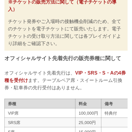
※チケットの販売方法に関して（電子チケットの導
の再開に向けた感染拡大予防ガイドライ
入）
ン」に基づき、新型コロナウイルス感染
防止の為のチケットの販売方法の変更や
チケット発券やご入場時の接触機会削減のため、全て
入退場規制の実施、また禁止事項を設け
るなど、新たな取り組みを行いますので
のチケットを電子チケットにて販売いたします。電子
ご案内いたします。
チケットの受け取り方法に関しては各プレイガイドよ
皆さまには大変ご不便をおかけいたしま
り詳細をご確認下さい。
すが、安心してご来場・ご観戦いただけ
ますよう努めてまいりますので、何卒ご
理解とご協力のほどよろしくお願いいた
オフィシャルサイト先着先行の販売券種に関して
します。
※なおこ...
オフィシャルサイト先着先行は、
VIP・SRS・S・Aの4券
種を受付け
ます。テーブルペア席・スイートルーム引換
券・駐車券の先行受付はありません。
券種
料金
備考
VIP席
100,000円
特典付
SRS席
25,000円