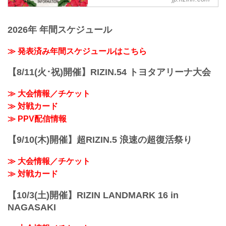
大会概要
名称
Yogibo presents RIZIN.32
2026年 年間スケジュール
日時
2021年11月20日（土）12:30開場（予
定）/ 14:00開始（予定）
≫ 発表済み年間スケジュールはこちら
※開場・開始時間は予定です。決定次第
RIZIN FFオフィシャルサイトにてご案内
【8/11(火･祝)開催】RIZIN.54 トヨタアリーナ大会
します。
終了予定時間
≫ 大会情報／チケット
19:00〜20:00頃
≫ 対戦カード
※試合内容、イベント進行によって終了
予定時間が前後することがありますので
≫ PPV配信情報
ご了承ください。
会場
【9/10(木)開催】超RIZIN.5 浪速の超復活祭り
沖縄アリーナ
那覇空港より 高速バス「沖縄南IC」下車
≫ 大会情報／チケット
徒歩約7分
那覇バスターミナルより「沖縄市運動公
≫ 対戦カード
園前」下車 徒...
【10/3(土)開催】RIZIN LANDMARK 16 in
NAGASAKI