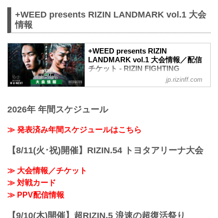
+WEED presents RIZIN LANDMARK vol.1 大会
情報
+WEED presents RIZIN
LANDMARK vol.1 大会情報／配信
チケット - RIZIN FIGHTING
FEDERATION オフィシャルサイト
jp.rizinff.com
試合結果一覧
+WEED presents RIZIN LANDMARK
2026年 年間スケジュール
vol.1 試合結果一覧 - RIZIN FIGHTING
FEDERATION オフィシャルサイト
第4試合／スペシャルワンマッチ 朝倉未
≫ 発表済み年間スケジュールはこちら
来 vs. 萩原京平
RIZIN MMAルール：5分 3R（68.0kg）
【8/11(火･祝)開催】RIZIN.54 トヨタアリーナ大会
（WIN）朝倉未来 vs. 萩原京平（LOSE）
3R 判定 （3-0）
≫ 大会情報／チケット
≫ 試合結果詳細
≫ 対戦カード
第3試合／スペシャルワンマッチ 鈴木博
昭 vs. 奥田啓介
≫ PPV配信情報
RIZIN MMAルール：5分 3R（71.0kg）...
【9/10(木)開催】超RIZIN.5 浪速の超復活祭り