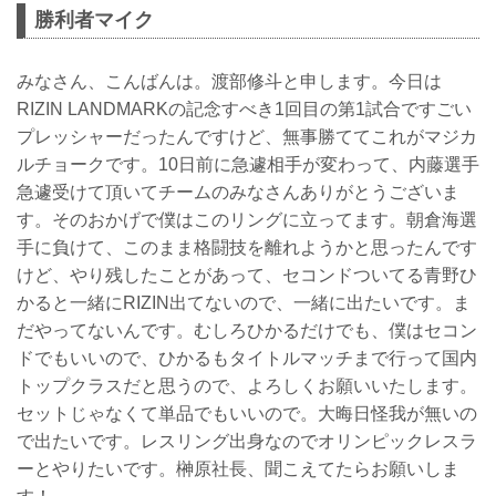
勝利者マイク
みなさん、こんばんは。渡部修斗と申します。今日は
RIZIN LANDMARKの記念すべき1回目の第1試合ですごい
プレッシャーだったんですけど、無事勝ててこれがマジカ
ルチョークです。10日前に急遽相手が変わって、内藤選手
急遽受けて頂いてチームのみなさんありがとうございま
す。そのおかげで僕はこのリングに立ってます。朝倉海選
手に負けて、このまま格闘技を離れようかと思ったんです
けど、やり残したことがあって、セコンドついてる青野ひ
かると一緒にRIZIN出てないので、一緒に出たいです。ま
だやってないんです。むしろひかるだけでも、僕はセコン
ドでもいいので、ひかるもタイトルマッチまで行って国内
トップクラスだと思うので、よろしくお願いいたします。
セットじゃなくて単品でもいいので。大晦日怪我が無いの
で出たいです。レスリング出身なのでオリンピックレスラ
ーとやりたいです。榊原社長、聞こえてたらお願いしま