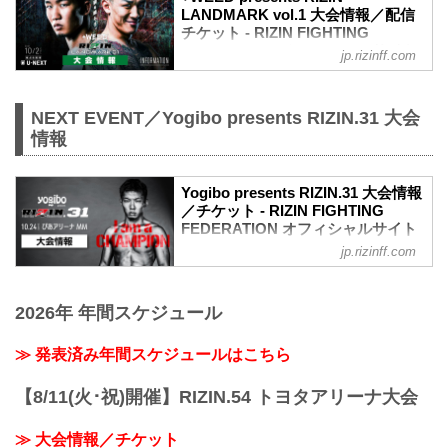
LANDMARK vol.1 大会情報／配信
チケット - RIZIN FIGHTING
FEDERATION オフィシャルサイト
jp.rizinff.com
MOVIE
【Trailer】朝倉未来 vs. 萩原京平 /
+WEED presents RIZIN LANDMARK
NEXT EVENT／Yogibo presents RIZIN.31 大会
vol.1
情報
youtu.be
大会概要
名称
Yogibo presents RIZIN.31 大会情報
+WEED presents RIZIN LANDMARK
／チケット - RIZIN FIGHTING
FEDERATION オフィシャルサイト
vol.1
日時
jp.rizinff.com
大会概要
2021年10月2日（土）18:30開場 / 19:00開
名称
始
Yogibo presents RIZIN.31
会場について
2026年 年間スケジュール
日時
※ご招待のお客様
2021年10月24日（日）12:30開場（予
ご応募時にご入力いただいたメールアド
定）/ 14:00開始（予定）
≫ 発表済み年間スケジュールはこちら
レスへ、9月27日にお送りしております。
※開場・開始時間は予定です。決定次第
※ご購入のお客様
RIZIN FFオフィシャルサイトにてご案内
【8/11(火･祝)開催】RIZIN.54 トヨタアリーナ大会
「『RIZIN LANDMARK vol.1』来場者情
します。
報...
終了予定時間
≫ 大会情報／チケット
19:00〜20:00頃