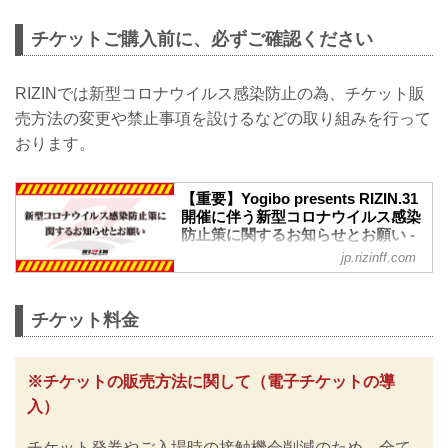
会見には榊原信行CEOと、斎藤裕、牛久
スペシャルワンマッチ／中村大介 vs. 新
9月30日（木）都内にて、10月24日
絢太郎が登壇。またRIZINガール2021の
居すぐる
（日）に横浜のぴあアリーナMMにて開催
チケットご購入前に、必ずご確認ください
東海林里咲、山口梓、荒井つかさ、宮越
RIZIN MMAルール：5分 ...
されるYogibo presents RIZIN.31の対戦カ
愛恵の4名が会見に華を添えた。
ード発表記者会見が行われた。
斎藤vs.牛久のタイトルマッチが決定！ス
会見には榊原信行CEOと、斎藤裕、浅倉
RIZINでは新型コロナウイルス感染防止の為、チケット販
ダリオ剛vs.SAINTも決定！
カンナ、金原正徳、芦田崇宏など出場が
まず榊原CEOから「先般の記者会見で斎
売方法の変更や禁止事項を設けるなどの取り組みを行って
決定した14名の選手が登壇した。
藤裕から10月24日はタイトルマッチにし
おります。
7つの対戦カードを発表！スダリオの参戦
て欲しいという直談...
も決定！斎藤の対戦相手は調整中
この記者会見では7つの対戦カードが発表
【重要】Yogibo presents RIZIN.31
された。発表されたのは、浅倉カンナvs.
開催に伴う新型コロナウイルス感染
大島沙緒里の女子カード、ライト級から
防止策に関するお知らせとお願い -
阿部大治vs.アキラ、フェザー級で...
RIZIN FIGHTING FEDERATION オ
jp.rizinff.com
フィシャルサイト
※お願い※
チケットご購入前に、必ずご確認くださ
チケット料金
い。
RIZINではイベント開催に際し、日本スポ
ーツ協会が作成した「スポーツイベント
※チケットの販売方法に関して（電子チケットの導
の再開に向けた感染拡大予防ガイドライ
入）
ン」に基づき、新型コロナウイルス感染
防止の為のチケットの販売方法の変更や
チケット発券やご入場時の接触機会削減のため、全て