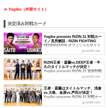
≫ Yogibo（外部サイト）
決定済み対戦カード
Yogibo presents RIZIN.31 対戦カー
ド／見所解説 - RIZIN FIGHTING
FEDERATION オフィシャルサイト
jp.rizinff.com
フェザー級タイトルマッチ／斎藤裕 vs.
牛久絢太郎
RIZIN MMAルール：5分3R（66.0kg）
RIZIN王者・斎藤vs.DEEP王者・牛
斎藤裕 vs. 牛久絢太郎
久のタイトルマッチが決定！
スペシャルワンマッチ／浅倉カンナ vs.
Yogibo presents RIZIN.31 追加対戦
大島沙緒里
カード発表記者会見 - RIZIN
jp.rizinff.com
RIZIN 女子MMAルール：5分
FIGHTING FEDERATION オフィシ
3R（49.0kg）
ャルサイト
王者・斎藤はタイトルマッチ、浅倉
浅倉カンナ vs. 大島沙緒里
10月4日（月）都内にて、10月24日
vs.大島、金原vs.芦田が決定！
スペシャルワンマッチ／中村優作 vs. 伊
（日）に横浜のぴあアリーナMMにて開催
Yogibo presents RIZIN.31 対戦カー
藤裕樹
されるYogibo presents RIZIN.31の追加対
ド発表記者会見 - RIZIN FIGHTING
RIZIN MMAルール：5分 3R（57.0kg）
jp.rizinff.com
戦カード発表記者会見が行われた。
FEDERATION オフィシャルサイト
中村優作 vs. 伊藤裕樹