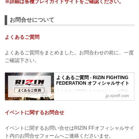
※詳細は各種プレイガイドサイトをご確認ください。
お問合せについて
よくあるご質問
よくあるご質問をまとめました。お問合わせの前に、一度
ご確認下さい。
よくあるご質問 - RIZIN FIGHTING
FEDERATION オフィシャルサイト
よくあるご質問をまとめました。お問合
jp.rizinff.com
わせの前に、一度ご確認下さい。
チケットに関してよくあるご質問
Q1. より良い席で観戦したいのですが、
イベントに関するお問合せ
どの先行でチケットを買うと一番良い席
で見れますか？
A. ①ファンクラブ先行（超強者→強者）
イベントに関するお問い合せはRIZIN FFオフィシャルサイ
→ ②先行販売（オフィシャルサイト先
ト内のお問合せフォームへご連絡くださいませ。
行・ プレイガイド先行 ・番組・チラシ等