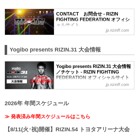
順不同）→ ③各プレイガイドの一般発
売。こちらの順番となります。
CONTACT お問合せ - RIZIN
※予約流れや演出の変更などで前後する
FIGHTING FEDERATION オフィシ
場合があります。
ャルサイト
※選手応援シート（ぴあQRコード販
jp.rizinff.com
RIZIN FIGHTING FEDERATION オフィシ
売）、各選手販売分については大...
ャルサイトへのお問い合わせはこちら -
格闘技イベント「RIZIN」（ライジン）と
Yogibo presents RIZIN.31 大会情報
「RIZIN FIGHTING FEDERATION」（ラ
イジン ファイティング フェデレーショ
ン）の情報・加盟団体について発信して
Yogibo presents RIZIN.31 大会情報
いきます。
／チケット - RIZIN FIGHTING
FEDERATION オフィシャルサイト
jp.rizinff.com
大会概要
名称
Yogibo presents RIZIN.31
2026年 年間スケジュール
日時
2021年10月24日（日）12:30開場（予
定）/ 14:00開始（予定）
≫ 発表済み年間スケジュールはこちら
※開場・開始時間は予定です。決定次第
RIZIN FFオフィシャルサイトにてご案内
【8/11(火･祝)開催】RIZIN.54 トヨタアリーナ大会
します。
終了予定時間