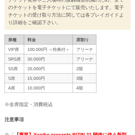
入退場規制の実施、また禁止事項を設け
るなど、新たな取り組みを行いますので
のチケットを電子チケットにて販売いたします。電子
ご案内いたします。
チケットの受け取り方法に関しては各プレイガイドよ
皆さまには大変ご不便をおかけいたしま
り詳細をご確認下さい。
すが、安心してご来場・ご観戦いただけ
ますよう努めてまいりますので、何卒ご
理解とご協力のほどよろしくお願いいた
券種
料金
席割り
します。
※なおこ...
VIP席
100,000円 ＜特典付＞
アリーナ
SRS席
30,000円
アリーナ
SS席
20,000円
2階
S席
15,000円
3階
A席
10,000円
4階
※全席指定・消費税込
注意事項
※「
【重要】Yogibo presents RIZIN.31 開催に伴う新型