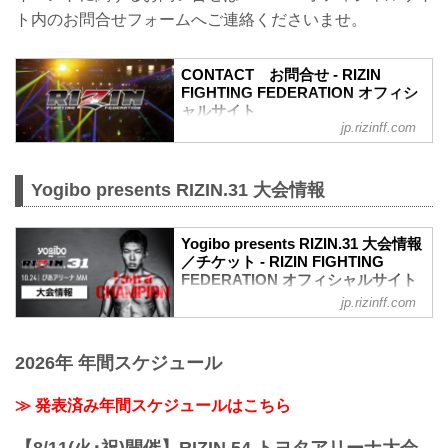
→ ②先行販売（オフィシャルサイト先
ト内のお問合せフォームへご連絡くださいませ。
行・ プレイガイド先行 ・番組・チラシ等
順不同）→ ③各プレイガイドの一般発
売。こちらの順番となります。
CONTACT お問合せ - RIZIN
※予約流れや演出の変更などで前後する
FIGHTING FEDERATION オフィシ
場合があります。
ャルサイト
※選手応援シート（ぴあQRコード販
jp.rizinff.com
RIZIN FIGHTING FEDERATION オフィシ
売）、各選手販売分については大...
ャルサイトへのお問い合わせはこちら -
格闘技イベント「RIZIN」（ライジン）と
Yogibo presents RIZIN.31 大会情報
「RIZIN FIGHTING FEDERATION」（ラ
イジン ファイティング フェデレーショ
ン）の情報・加盟団体について発信して
Yogibo presents RIZIN.31 大会情報
いきます。
／チケット - RIZIN FIGHTING
FEDERATION オフィシャルサイト
jp.rizinff.com
大会概要
名称
Yogibo presents RIZIN.31
2026年 年間スケジュール
日時
2021年10月24日（日）12:30開場（予
定）/ 14:00開始（予定）
≫ 発表済み年間スケジュールはこちら
※開場・開始時間は予定です。決定次第
RIZIN FFオフィシャルサイトにてご案内
【8/11(火･祝)開催】RIZIN.54 トヨタアリーナ大会