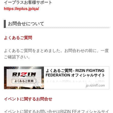
イープラスお客様サポート
https://eplus.jp/qa/
お問合せについて
よくあるご質問
よくあるご質問をまとめました。お問合わせの前に、一度
ご確認下さい。
よくあるご質問 - RIZIN FIGHTING
FEDERATION オフィシャルサイト
よくあるご質問をまとめました。お問合
jp.rizinff.com
わせの前に、一度ご確認下さい。
チケットに関してよくあるご質問
Q1. より良い席で観戦したいのですが、
イベントに関するお問合せ
どの先行でチケットを買うと一番良い席
で見れますか？
A. ①ファンクラブ先行（超強者→強者）
イベントに関するお問い合せはRIZIN FFオフィシャルサイ