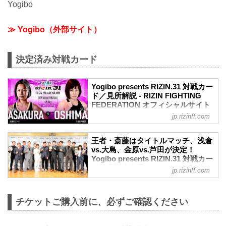
Yogibo
≫ Yogibo（外部サイト）
決定済み対戦カード
Yogibo presents RIZIN.31 対戦カー
ド／見所解説 - RIZIN FIGHTING
FEDERATION オフィシャルサイト
jp.rizinff.com
スペシャルワンマッチ／浅倉カンナ vs.
大島沙緒里
RIZIN 女子MMAルール：5分
王者・斎藤はタイトルマッチ、浅倉
3R（49.0kg）
vs.大島、金原vs.芦田が決定！
浅倉カンナ vs. 大島沙緒里
Yogibo presents RIZIN.31 対戦カー
スペシャルワンマッチ／中村優作 vs. 伊
ド発表記者会見 - RIZIN FIGHTING
jp.rizinff.com
藤裕樹
FEDERATION オフィシャルサイト
RIZIN MMAルール：5分 3R（57.0kg）
9月30日（木）都内にて、10月24日
中村優作 vs. 伊藤裕樹
（日）に横浜のぴあアリーナMMにて開催
チケットご購入前に、必ずご確認ください
スペシャルワンマッチ／中村大介 vs. 新
されるYogibo presents RIZIN.31の対戦カ
居すぐる
ード発表記者会見が行われた。
RIZIN MMAルール：5分 3R（66.0kg）