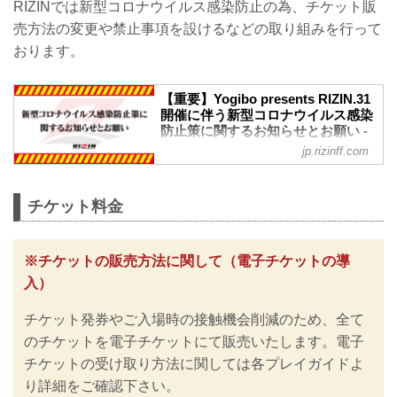
会見には榊原信行CEOと、斎藤裕、浅倉
RIZINでは新型コロナウイルス感染防止の為、チケット販
中村大介 vs. 新居すぐる
カンナ、金原正徳、芦田崇宏など出場が
売方法の変更や禁止事項を設けるなどの取り組みを行って
スペシャルワンマッチ／金原正徳 vs. 芦
決定した14名の選手が登壇した。
田崇宏
おります。
7つの対戦カードを発表！スダリオの参戦
RIZIN MMAルール：5分 ...
も決定！斎藤の対戦相手は調整中
この記者会見では7つの対戦カードが発表
【重要】Yogibo presents RIZIN.31
された。発表されたのは、浅倉カンナvs.
開催に伴う新型コロナウイルス感染
大島沙緒里の女子カード、ライト級から
防止策に関するお知らせとお願い -
阿部大治vs.アキラ、フェザー級で...
RIZIN FIGHTING FEDERATION オ
jp.rizinff.com
フィシャルサイト
※お願い※
チケットご購入前に、必ずご確認くださ
チケット料金
い。
RIZINではイベント開催に際し、日本スポ
ーツ協会が作成した「スポーツイベント
※チケットの販売方法に関して（電子チケットの導
の再開に向けた感染拡大予防ガイドライ
入）
ン」に基づき、新型コロナウイルス感染
防止の為のチケットの販売方法の変更や
チケット発券やご入場時の接触機会削減のため、全て
入退場規制の実施、また禁止事項を設け
るなど、新たな取り組みを行いますので
のチケットを電子チケットにて販売いたします。電子
ご案内いたします。
チケットの受け取り方法に関しては各プレイガイドよ
皆さまには大変ご不便をおかけいたしま
り詳細をご確認下さい。
すが、安心してご来場・ご観戦いただけ