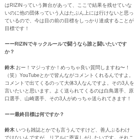
はRIZINっていう舞台があって、ここで結果を残せていな
いのに他の団体っていう人はたぶん上には行けないと思っ
ているので、今は目の前の目標をしっかり達成することが
目標です！
ーーRIZINでキックルールで闘うなら誰と闘いたいです
か？
鈴木
おー！マジっすか！めっちゃ良い質問しますね〜！
（笑）YouTubeとかで皆んながコメントくれるんですよ。
コメントで出てくるのって大体3人なんですよ。その3人を
言いたいと思います。よく送られてくるのは白鳥選手、原
口選手、山崎選手、その3人がめっちゃ送られてきます！
ーー最終目標は何ですか？
鈴木
いつも雑誌とかでも言うんですけど、善人ぶるわけ
ではないんですが、リアルに恩返しがしたいです。それこ