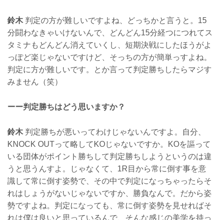
鈴木
判定の方が難しいですよね、どっちかと言うと。15
分闘わなきゃいけないんで、どんどん15分経つにつれてス
タミナもどんどん消えていくし、短期決戦にしたほうがよ
っぽど楽じゃないですけど、そっちの方が簡単っすよね。
判定に方が難しいです。とか言って判定勝ちしたらマジす
みません（笑）
ーー判定勝ちはどう思いますか？
鈴木
判定勝ちが悪いってわけじゃないんですよ。自分、
KNOCK OUTって略してKOじゃないですか。KOを謳って
いる団体がポイント勝ちして判定勝ちしようというのは違
うと思うんすよ。じゃなくて、1R目から常に倒す事を意
識して常に倒す姿勢で、その中で判定になっちゃったらそ
れはしょうがないじゃないですか、勝負なんで。だから姿
勢ですよね。判定になっても、常に倒す姿勢を見せればそ
れは僕は良いと思っているんで、そんな感じの美学を持っ