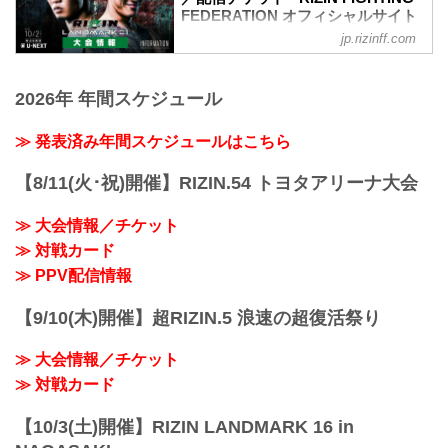
アカウントから生配信され、選手への質
予定時間が前後することがありますので
FEDERATION オフィシャルサイト
疑応答も行われる予定だ！選手へ質疑の
ご了承ください。
jp.rizinff.com
大会概要
際に、ライブ配信中に寄せられたコメン
会場
名称
トを選手に質問することも…！？
さいたまスーパーアリーナ
RIZIN LANDMARK vol.1
大会を間近に控えた選手たちの練習風
JR京浜東北線・JR上野東京ライン（宇都
2026年 年間スケジュール
日時
景、質疑応答の様子を是非ライブ配信で
宮線・高崎線）「さいた...
2021年10月2日（土）18:00開場（予定）
チェックしよう！
19:00開始（予定）
スケジュール更新情報
≫ 発表済み年間スケジュールはこちら
※開場・開始時間は予定です。決定次第
9/8更新
RIZIN FFオフィシャルサイトにてご案内
以下の公開練習スケジュールが追加され
【8/11(火･祝)開催】RIZIN.54 トヨタアリーナ大会
します。
ま...
主催
≫ 大会情報／チケット
RIZIN FIGHTING FEDERATION
≫ 対戦カード
対戦カード
RIZIN LANDMARK vol.1 対戦カード -
≫ PPV配信情報
RIZIN FIGHTING FEDERATION オフィシ
ャルサイト
【9/10(木)開催】超RIZIN.5 浪速の超復活祭り
スペシャルワンマッチ／朝倉未来 vs. 萩
原京平
≫ 大会情報／チケット
RIZIN MMA...
≫ 対戦カード
【10/3(土)開催】RIZIN LANDMARK 16 in