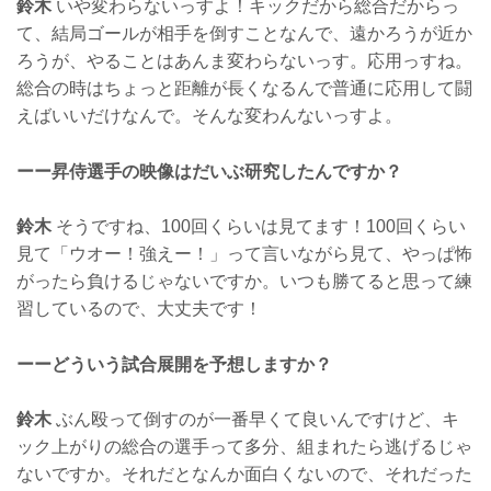
鈴木
いや変わらないっすよ！キックだから総合だからっ
て、結局ゴールが相手を倒すことなんで、遠かろうが近か
ろうが、やることはあんま変わらないっす。応用っすね。
総合の時はちょっと距離が長くなるんで普通に応用して闘
えばいいだけなんで。そんな変わんないっすよ。
ーー昇侍選手の映像はだいぶ研究したんですか？
鈴木
そうですね、100回くらいは見てます！100回くらい
見て「ウオー！強えー！」って言いながら見て、やっぱ怖
がったら負けるじゃないですか。いつも勝てると思って練
習しているので、大丈夫です！
ーーどういう試合展開を予想しますか？
鈴木
ぶん殴って倒すのが一番早くて良いんですけど、キ
ック上がりの総合の選手って多分、組まれたら逃げるじゃ
ないですか。それだとなんか面白くないので、それだった