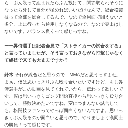
ら、ぶん殴って組まれたらぶん投げて、関節取られそうに
なったら外して自分が極めればいいだけなんで、総合格闘
技って全部を総合してるんで、なので全局面で闘えないと
多分、上に行ったら通用しなくなるので、なので突出はし
ないです。バランス良くって感じっすね。
ーー昇侍選手は記者会見で「ストライカーの試合をする」
と言っていましたが、そう言っておきながら打撃じゃなく
て組技で来ても大丈夫ですか？
鈴木
それが総合だと思うので、MMAだと思うっすよね。
まぁ、僕は思いっきりぶん殴り合いたいですけど、もし昇
侍選手がこの動画を見てくれていたら、伝わって欲しいで
す。僕は思いっきりゴング開始直後から思いっきり殴り合
いして、勝敗決めたいですね。変につまんない試合して
も。格闘技ファンってやっぱ面白くないんですよ。思いっ
きりぶん殴るのが面白いと思うので、やりましょう漢同士
の勝負！って感じです。