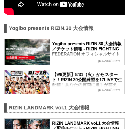
Yogibo presents RIZIN.30 大会情報
Yogibo presents RIZIN.30 大会情報
／チケット情報 - RIZIN FIGHTING
FEDERATION オフィシャルサイト
jp.rizinff.com
MOVIE
Yogibo presents RIZIN.30 in SAITAMA
SUPER ARENA | Trailer
【9/8更新】8/31（火）からスター
youtu.be
ト！RIZIN.30公開練習を17LIVEで生
大会概要
配信！あなたの質問に選手が答え
名称
jp.rizinff.com
る？！ - RIZIN FIGHTING
Yogibo presents RIZIN.30
FEDERATION オフィシャルサイト
日時
さいたまスーパーアリーナで開催される
2021年9月19日（日）12:30開場 / 14:00開
RIZIN LANDMARK vol.1 大会情報
Yogibo presents RIZIN.30出場選手たちの
始
公開練習を、17LIVEで生配信することが
終了予定時間
決定！
20:00頃
RIZIN LANDMARK vol.1 大会情報
公開練習の様子はRIZIN FF イチナナ公式
※試合内容、イベント進行によって終了
／配信チケット - RIZIN FIGHTING