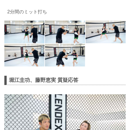
2分間のミット打ち
堀江圭功、藤野恵実 質疑応答