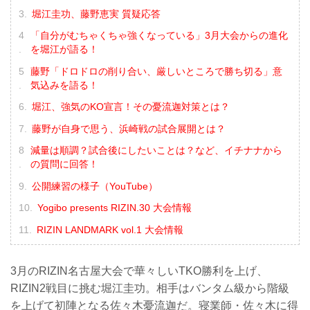
堀江圭功、藤野恵実 質疑応答
「自分がむちゃくちゃ強くなっている」3月大会からの進化
を堀江が語る！
藤野「ドロドロの削り合い、厳しいところで勝ち切る」意
気込みを語る！
堀江、強気のKO宣言！その憂流迦対策とは？
藤野が自身で思う、浜崎戦の試合展開とは？
減量は順調？試合後にしたいことは？など、イチナナから
の質問に回答！
公開練習の様子（YouTube）
Yogibo presents RIZIN.30 大会情報
RIZIN LANDMARK vol.1 大会情報
3月のRIZIN名古屋大会で華々しいTKO勝利を上げ、
RIZIN2戦目に挑む堀江圭功。相手はバンタム級から階級
を上げて初陣となる佐々木憂流迦だ。寝業師・佐々木に得