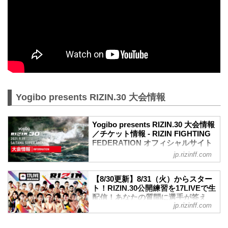
Yogibo presents RIZIN.30 大会情報
Yogibo presents RIZIN.30 大会情報
／チケット情報 - RIZIN FIGHTING
FEDERATION オフィシャルサイト
jp.rizinff.com
MOVIE
Yogibo presents RIZIN.30 in SAITAMA
SUPER ARENA | Trailer
【8/30更新】8/31（火）からスター
youtu.be
ト！RIZIN.30公開練習を17LIVEで生
大会概要
配信！あなたの質問に選手が答え
名称
jp.rizinff.com
る？！ - RIZIN FIGHTING
Yogibo presents RIZIN.30
FEDERATION オフィシャルサイト
日時