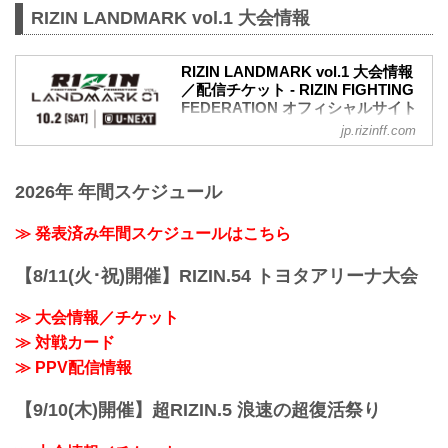
さいたまスーパーアリーナで開催される
2021年9月19日（日）12:30開場 / 14:00開
RIZIN LANDMARK vol.1 大会情報
Yogibo presents RIZIN.30出場選手たちの
始
公開練習を、17LIVEで生配信することが
終了予定時間
決定！
20:00頃
RIZIN LANDMARK vol.1 大会情報
公開練習の様子はRIZIN FF イチナナ公式
※試合内容、イベント進行によって終了
／配信チケット - RIZIN FIGHTING
アカウントから生配信され、選手への質
予定時間が前後することがありますので
FEDERATION オフィシャルサイト
疑応答も行われる予定だ！選手へ質疑の
ご了承ください。
jp.rizinff.com
大会概要
際に、ライブ配信中に寄せられたコメン
会場
名称
トを選手に質問することも…！？
さいたまスーパーアリーナ
RIZIN LANDMARK vol.1
大会を間近に控えた選手たちの練習風
JR京浜東北線・JR上野東京ライン（宇都
2026年 年間スケジュール
日時
景、質疑応答の様子を是非ライブ配信で
宮線・高崎線）「さいた...
2021年10月2日（土）19:00開始（予定）
チェックしよう！
※開始時間は予定です。決定次第RIZIN
スケジュール更新情報
≫ 発表済み年間スケジュールはこちら
FFオフィシャルサイトにてご案内しま
8/30更新
す。
以下の2名の公開練習スケジュールが変...
【8/11(火･祝)開催】RIZIN.54 トヨタアリーナ大会
主催
RIZIN FIGHTING FEDERATION
≫ 大会情報／チケット
対戦カード
≫ 対戦カード
RIZIN LANDMARK vol.1 対戦カード -
RIZIN FIGHTING FEDERATION オフィシ
≫ PPV配信情報
ャルサイト
スペシャルワンマッチ／朝倉未来 vs. 萩
【9/10(木)開催】超RIZIN.5 浪速の超復活祭り
原京平
RIZIN MMAルール：5分 3R（68.0...