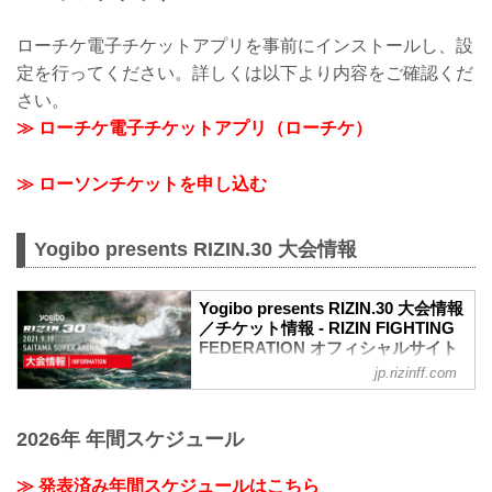
ローチケ電子チケットアプリを事前にインストールし、設
定を行ってください。詳しくは以下より内容をご確認くだ
さい。
≫ ローチケ電子チケットアプリ（ローチケ）
≫ ローソンチケットを申し込む
Yogibo presents RIZIN.30 大会情報
Yogibo presents RIZIN.30 大会情報
／チケット情報 - RIZIN FIGHTING
FEDERATION オフィシャルサイト
jp.rizinff.com
大会概要
名称
Yogibo presents RIZIN.30
2026年 年間スケジュール
日時
2021年9月19日（日）13:30開場（予定）/
15:30開始（予定）
≫ 発表済み年間スケジュールはこちら