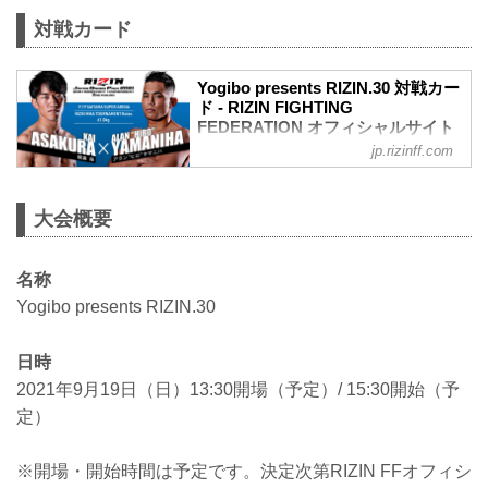
対戦カード
Yogibo presents RIZIN.30 対戦カー
ド - RIZIN FIGHTING
FEDERATION オフィシャルサイト
jp.rizinff.com
バンタム級トーナメント 2回戦／朝倉海
vs. アラン“ヒロ”ヤマニハ
RIZIN MMAトーナメントルール：5分
大会概要
3R（61.0kg）
朝倉海 vs. アラン“ヒロ”ヤマニハ
バンタム級トーナメント 2回戦／井上直
名称
樹 vs. 金太郎
RIZIN MMAトーナメントルール：5分
Yogibo presents RIZIN.30
3R（61.0kg）
井上直樹 vs. 金太郎
日時
バンタム級トーナメント 2回戦／扇久保
博正 vs. 大塚隆史
2021年9月19日（日）13:30開場（予定）/ 15:30開始（予
RIZIN MMAトーナメントルール：5分
定）
3R（61.0kg）
扇久保博正 vs. 大塚隆史
バンタム...
※開場・開始時間は予定です。決定次第RIZIN FFオフィシ