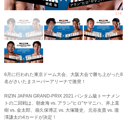
6月に行われた東京ドーム大会、大阪大会で勝ち上がった8
名がさいたまスーパーアリーナで激突！
RIZIN JAPAN GRAND-PRIX 2021 バンタム級トーナメン
トの二回戦は、朝倉海 vs. アラン“ヒロ”ヤマニハ、井上直
樹 vs. 金太郎、扇久保博正 vs. 大塚隆史、元谷友貴 vs. 瀧
澤謙太の4カードが決定！