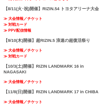
※開場・開始時間は予定です。決定次第
RIZIN FFオフィシャルサイトにてご案内
【8/11(火･祝)開催】RIZIN.54 トヨタアリーナ大会
します。
終了予定時間
≫ 大会情報／チケット
20:00〜21:00頃
≫ 対戦カード
※試合内容、イベント進行によって終了
予定時間が前後することがありますので
≫ PPV配信情報
ご了承ください。
会場
【9/10(木)開催】超RIZIN.5 浪速の超復活祭り
さいたまスーパーアリーナ
JR京浜東北線・JR上野東京ライン（宇都
≫ 大会情報／チケット
宮線・高崎線）「さいたま新都心」駅か
ら徒歩3分
≫ 対戦カード
JR埼...
【10/3(土)開催】RIZIN LANDMARK 16 in
NAGASAKI
≫ 大会情報／チケット
【11/8(日)開催】RIZIN LANDMARK 17 in CHIBA
≫ 大会情報／チケット