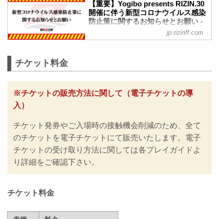
【重要】Yogibo presents RIZIN.30
開催に伴う新型コロナウイルス感染
防止策に関するお知らせとお願い -
RIZIN FIGHTING FEDERATION オ
jp.rizinff.com
フィシャルサイト
※お願い※
チケットご購入前に、必ずご確認くださ
チケット料金
い。
RIZINではイベント開催に際し、日本スポ
ーツ協会が作成した「スポーツイベント
※チケットの販売方法に関して（電子チケットの導
の再開に向けた感染拡大予防ガイドライ
入）
ン」、また「さいたまスーパーアリーナ
公演開催ガイドライン」に基づき、新型
チケット発券やご入場時の接触機会削減のため、全て
コロナウイルス感染防止の為のチケット
の販売方法の変更や入退場規制の実施、
のチケットを電子チケットにて販売いたします。電子
また禁止事項を設けるなど、新たな取り
チケットの受け取り方法に関しては各プレイガイドよ
組みを行いますのでご案内いたします。
り詳細をご確認下さい。
皆さまには大変ご不便をおかけいたしま
すが、安心してご来場・ご観戦いただけ
ますよう努めてまいりますので、...
チケット料金