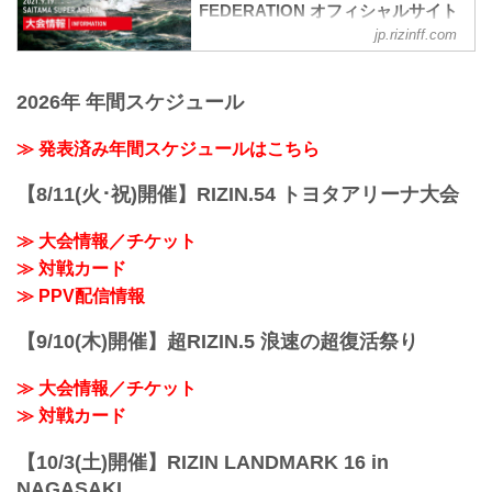
FEDERATION オフィシャルサイト
jp.rizinff.com
大会概要
名称
Yogibo presents RIZIN.30
2026年 年間スケジュール
日時
2021年9月19日（日）13:30開場（予定）/
15:30開始（予定）
≫ 発表済み年間スケジュールはこちら
※開場・開始時間は予定です。決定次第
RIZIN FFオフィシャルサイトにてご案内
【8/11(火･祝)開催】RIZIN.54 トヨタアリーナ大会
します。
終了予定時間
≫ 大会情報／チケット
20:00〜21:00頃
≫ 対戦カード
※試合内容、イベント進行によって終了
予定時間が前後することがありますので
≫ PPV配信情報
ご了承ください。
会場
【9/10(木)開催】超RIZIN.5 浪速の超復活祭り
さいたまスーパーアリーナ
JR京浜東北線・JR上野東京ライン（宇都
≫ 大会情報／チケット
宮線・高崎線）「さいたま新都心」駅か
ら徒歩3分
≫ 対戦カード
JR埼...
【10/3(土)開催】RIZIN LANDMARK 16 in
NAGASAKI