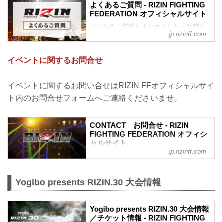
よくあるご質問 - RIZIN FIGHTING
FEDERATION オフィシャルサイト
よくあるご質問をまとめました。お問合
jp.rizinff.com
わせの前に、一度ご確認下さい。
チケットに関してよくあるご質問
Q1. より良い席で観戦したいのですが、
イベントに関するお問合せ
どの先行でチケットを買うと一番良い席
で見れますか？
A. ①ファンクラブ先行（超強者→強者）
イベントに関するお問い合せはRIZIN FFオフィシャルサイ
→ ②先行販売（オフィシャルサイト先
ト内のお問合せフォームへご連絡くださいませ。
行・番組・チラシ等 順不同）→ ③プレイ
ガイドの一般発売。こちらの順番となり
ます。
CONTACT お問合せ - RIZIN
※予約流れや演出の変更などで前後する
FIGHTING FEDERATION オフィシ
場合があります。
ャルサイト
※選手応援シート（ぴあQRコード販
jp.rizinff.com
RIZIN FIGHTING FEDERATION オフィシ
売）、各選手販売分については大会毎に
ャルサイトへのお問い合わせはこちら -
異なり、この順番に...
格闘技イベント「RIZIN」（ライジン）と
Yogibo presents RIZIN.30 大会情報
「RIZIN FIGHTING FEDERATION」（ラ
イジン ファイティング フェデレーショ
ン）の情報・加盟団体について発信して
Yogibo presents RIZIN.30 大会情報
いきます。
／チケット情報 - RIZIN FIGHTING