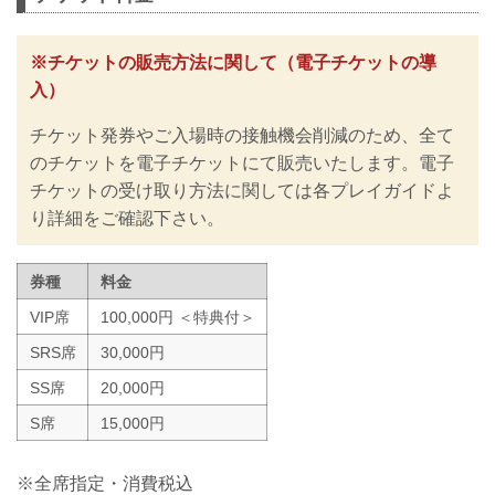
い。
RIZINではイベント開催に際し、日本スポ
ーツ協会が作成した「スポーツイベント
※チケットの販売方法に関して（電子チケットの導
の再開に向けた感染拡大予防ガイドライ
入）
ン」、また「さいたまスーパーアリーナ
公演開催ガイドライン」に基づき、新型
チケット発券やご入場時の接触機会削減のため、全て
コロナウイルス感染防止の為のチケット
の販売方法の変更や入退場規制の実施、
のチケットを電子チケットにて販売いたします。電子
また禁止事項を設けるなど、新たな取り
チケットの受け取り方法に関しては各プレイガイドよ
組みを行いますのでご案内いたします。
り詳細をご確認下さい。
皆さまには大変ご不便をおかけいたしま
すが、安心してご来場・ご観戦いただけ
ますよう努めてまいりますので、...
券種
料金
VIP席
100,000円 ＜特典付＞
SRS席
30,000円
SS席
20,000円
S席
15,000円
※全席指定・消費税込