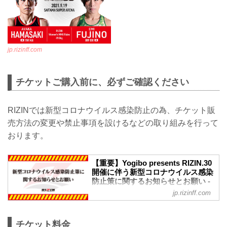
jp.rizinff.com
チケットご購入前に、必ずご確認ください
RIZINでは新型コロナウイルス感染防止の為、チケット販
売方法の変更や禁止事項を設けるなどの取り組みを行って
おります。
【重要】Yogibo presents RIZIN.30
開催に伴う新型コロナウイルス感染
防止策に関するお知らせとお願い -
RIZIN FIGHTING FEDERATION オ
jp.rizinff.com
フィシャルサイト
※お願い※
チケットご購入前に、必ずご確認くださ
チケット料金