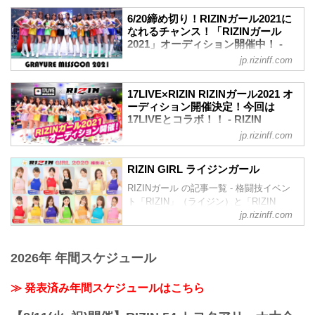
ライブ配信アプリ「17LIVE（イチナ
6/20締め切り！RIZINガール2021に
ナ）」とコラボレーションし開催された
なれるチャンス！「RIZINガール
【17LIVE×RIZIN RIZINガールオーディシ
2021」オーディション開催中！ -
ョン 2021】の6名の合格者が決定！
RIZIN FIGHTING FEDERATION オ
jp.rizinff.com
RIZINガール2021のメンバーは、6月26日
フィシャルサイト
（土）から投票が開催する『GRAVURE
『未来のグラビアスターNo.1の発掘』を
MISSCON 2021』での合格者2名と主催者
17LIVE×RIZIN RIZINガール2021 オ
コンセプトにGRAVURE MISSCON 2021
推薦枠を含め、最終的には11〜13名とな
ーディション開催決定！今回は
とコラボした「RIZINガール2021」オー
17LIVEとコラボ！！ - RIZIN
る予定だ。
ディションが開催中！
FIGHTING FEDERATION オフィシ
応募総数は約3,000人！イチナナライバー
jp.rizinff.com
今秋開催予定の大会にて、RIZINガールに
ャルサイト
達がガチイベントに参加！
選ばれたグランプリ2名を発表！応募締め
この【17LIVE×RIZIN RIZINガールオーデ
RIZINのリングを彩り盛り上げる
切りは2021年6月20日（日）まで！RIZIN
RIZIN GIRL ライジンガール
ィション 20...
【17LIVE×RIZIN RIZINガールオーディシ
ガールになれるチャンス！ふるってご応
RIZINガール の記事一覧 - 格闘技イベン
ョン 2021】の開催が決定！
募下さい！
ト「RIZIN」（ライジン）と「RIZIN
今回のオーディションはライブ配信アプ
GRAVURE MISSCON 2021「RIZINガー
FIGHTING FEDERATION」（ライジン
jp.rizinff.com
リ「17LIVE（イチナナ）」とコラボレー
ル2021」オーディションの詳しい内容は
ファイティング フェデレーション）の情
ション！17LIVE（イチナナ）アプリをダ
下記イベントページをチェックしよう！
報・加盟団体について発信していきま
ウンロードして【17LIVE×RIZIN RIZINガ
≫ GRAVURE MIS...
す。
2026年 年間スケジュール
ールオーディション 2021】に応募しよ
う！
17LIVE×RIZIN RIZINガールオーディショ
≫ 発表済み年間スケジュールはこちら
ン 2021 オーディション概要
今回は、「17LIVE」で実施！「17LIVE」