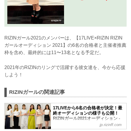
RIZINガール2021のメンバーは、【17LIVE×RIZIN RIZIN
ガールオーディション 2021】の6名の合格者と主催者推薦
枠を含め、最終的には11〜13名となる予定だ。
2021年のRIZINのリングで活躍する彼女達を、今から応援
しよう！
RIZINガールの関連記事
17LIVEから6名の合格者が決定！最
終オーディションの様子も公開！
RIZINガール2021オーディション -
RIZIN FIGHTING FEDERATION オ
jp.rizinff.com
フィシャルサイト