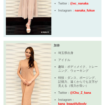
Twitter：
@ec_nanaka
Instagram：
nanaka_fukue
加奈
埼玉県出身
アイドル
趣味：ボディメイク、トレー
ニング、ウォーキング
特技：ダンス、ポージング、
記憶力、遠くからでも文字が
見える（視力が良い）
Twitter：
@Chu_Z_kana
Instagram：
kana_beautifulbody