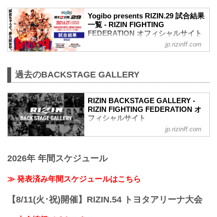
youtu.be
Yogibo presents RIZIN.29 試合結果
喧嘩道スペシャルマッチ
一覧 - RIZIN FIGHTING
RIZIN MMAルール：5分 3R（66.0kg）
FEDERATION オフィシャルサイト
※肘あり
（LOSE）朝倉未来 vs. クレベル・コイケ
jp.rizinff.com
第13試合／BODYMAKER presents RIZIN
（WIN）
KICK ワンナイトトーナメント
2R 1分51秒 S（テクニカルサブミッショ
決勝戦 皇治 vs. 白鳥大珠
ン：三角絞め）
過去のBACKSTAGE GALLERY
Full Fight | 皇治 vs. 白鳥大珠 / Kouzi vs.
≫ 試合結果詳細
Taiju Shiratori - RIZIN.29
第9試合／那須川天心vs.3...
youtu.be
RIZIN BACKSTAGE GALLERY -
RIZIN キックボクシングトーナメントル
RIZIN FIGHTING FEDERATION オ
ール：3分 3R（61.0kg）
フィシャルサイト
（LOSE）皇治 vs. 白鳥大珠（WIN）
3R 判定 （0-3）
jp.rizinff.com
戦いの裏側で選手が見せる真実の素顔。
≫ 試合結果詳細
RIZINのバックステージの模様をフォトギ
第12試合／バンタム級トーナメント 1回
ャラリーで紹介する。
戦 金太郎 v...
2026年 年間スケジュール
≫ 発表済み年間スケジュールはこちら
【8/11(火･祝)開催】RIZIN.54 トヨタアリーナ大会